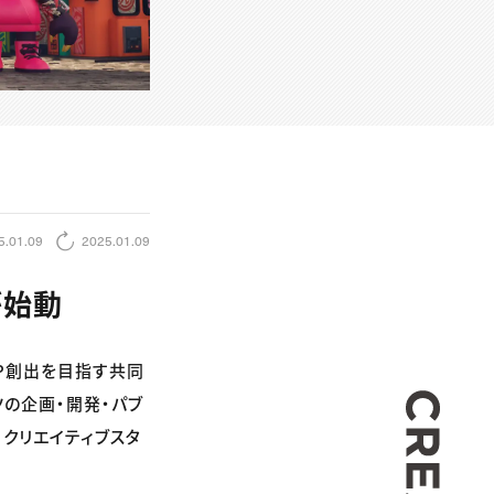
5.01.09
2025.01.09
が始動
IP創出を目指す共同
CREA
ンツの企画・開発・パブ
、クリエイティブスタ