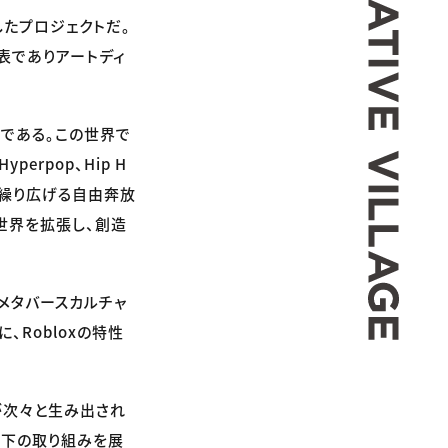
したプロジェクトだ。
の代表でありアートディ
界である。この世界で
rpop、Hip H
ちが繰り広げる自由奔放
世界を拡張し、創造
のメタバースカルチャ
、Robloxの特性
ムが次々と生み出され
以下の取り組みを展