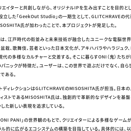
は、クリエイターと共創しながら、オリジナルIPを生み出すことを目的と
設立した「GeekOut Studio」の一期生として、GLITCHRAVE
SOSHITA氏が加わったことで、本プロジェクトが発足した。
」の舞台は、江戸時代の街並みと未来技術が融合したユニークな電脳世
盆栽、歌舞伎、芸者といった日本文化が、アキハバラやハラジュク、Hype
った現代の多様なカルチャーと交差する。そこに暮らすONI（鬼）た
パニックが特徴だ。ユーザーは、この世界で遊ぶだけでなく、自ら
である。
ディレクションはGLITCHRAVEのMISOSHITA氏が担当。日本
ストであるMISOSHITA氏は、独創的で革新的なデザインを基盤に
した新しい表現を追求している。
「ONI PANI」の世界観のもとで、クリエイターによる多様なゲー
イラル的に広がるエコシステムの構築を目指している。具体的には、