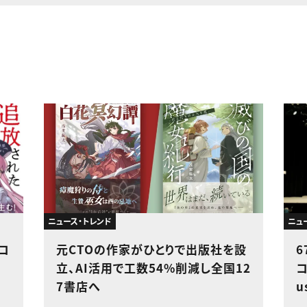
ニュース・トレンド
ニュ
コ
元CTOの作家がひとりで出版社を設
6
立、AI活用で工数54%削減し全国12
コ
7書店へ
u