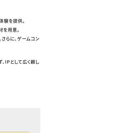
ム体験を提供。
材を用意。
。さらに、ゲームコン
ず、IPとして広く親し