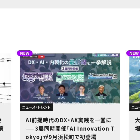
NEW
NEW
ニュース・トレンド
ニュ
姫
AI前提時代のDX・AX実践を一堂に
演
——3展同時開催「AI Innovation T
okyo」が9月浜松町で初登場