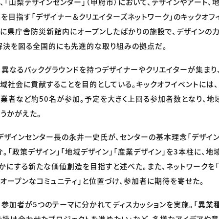
日、「山梨デザインセンター」（甲府市）において、デザインやアート
を目指す「デザイナー＆クリエイターズネットワーク」のキックオフ
月に県庁舎防災新館内にオープンしたばかりの施設で、デザインの
解決を図る全国的にも先進的な取り組みの拠点だ。
、異なるバックグラウンドを持つデザイナーやクリエイターが集まり
域社会に貢献することを目的としている。キックオフイベントには
業者など約50名が参加。予定を大きく上回る参加者数となり、地
うかがえた。
デザインセンター長の永井一史氏が、センターの基本理念「デザイ
介。「政策デザイン」「地域デザイン」「産業デザイン」を3本柱に、
かにする新たな価値創造を目指すと述べた。また、ネットワークを
オープンなコミュニティ」と位置づけ、参加者に期待を寄せた。
、参加者が5つのテーマに分かれてディスカッションを実施。「異業
を掛け合わせたプロジェクトを進めたい」など、多様なアイデアや