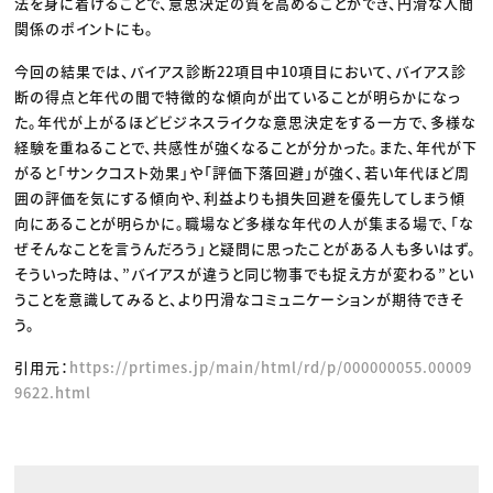
法を身に着けることで、意思決定の質を高めることができ、円滑な人間
関係のポイントにも。
今回の結果では、バイアス診断22項目中10項目において、バイアス診
断の得点と年代の間で特徴的な傾向が出ていることが明らかになっ
た。年代が上がるほどビジネスライクな意思決定をする一方で、多様な
経験を重ねることで、共感性が強くなることが分かった。また、年代が下
がると「サンクコスト効果」や「評価下落回避」が強く、若い年代ほど周
囲の評価を気にする傾向や、利益よりも損失回避を優先してしまう傾
向にあることが明らかに。職場など多様な年代の人が集まる場で、「な
ぜそんなことを言うんだろう」と疑問に思ったことがある人も多いはず。
そういった時は、”バイアスが違うと同じ物事でも捉え方が変わる”とい
うことを意識してみると、より円滑なコミュニケーションが期待できそ
う。
引用元：
https://prtimes.jp/main/html/rd/p/000000055.00009
9622.html