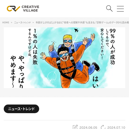
HOME
ニュース・トレンド
年齢が上がれば上がるほど”他者への理解や共感”も高まる。「診断ゲーム」のデータから読み解
ACCOUNT
ログイン
会員登録
RECRUIT
クリエイター求人を探す
CREATIVE JOB求人検索
特集求人
採用説明会
転職支援サービス
CONTENTS
スキルアップしたい！
ニュース・トレンド
スキルアップしたい！ トップ
デザイン
TOP Creator’s コラム
プログラミング
2024.06.05
2024.07.10