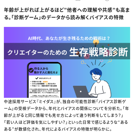
動画配信・映像制作
TOP Creator’s コラム トップ
編集・ライティング
Webクリエイター
セミナー
年齢が上がれば上がるほど”他者への理解や共感”も高ま
マーケティング
アプリクリエイター
ディレクション
ゲームクリエイター
る。「診断ゲーム」のデータから読み解くバイアスの特徴
業界解説・キャリア事情
映像クリエイター
ニュース・トレンド
お役立ち基礎知識
マーケッター
クリエイターインタビュー
ニュース・トレンド トップ
C＆R Magazine
Web
映像
ゲーム・エンタメ
広告
出版
CREATIVE VILLAGEからのお知らせ
プロフェッショナル×つながる×メディア
中途採用サービス『ミイダス』が、独自の可能性診断「バイアス診断ゲ
ーム」の受検データから、年代とバイアスの関係についてを分析た。「年
齢が上がると同じ情報でも見せ方によって違う判断をしてしまう？」
「若い人ほど評価を気にしやすい？」といった日常で感じるような“ある
ある”が数値化され、年代によるバイアスの特徴が明らかに。