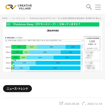
HOME
ニュース・トレンド
「Pokémon Sleep（ポケモンスリープ）」の全体の認知率は4割台後半、若年層では7割以上
ACCOUNT
ログイン
会員登録
RECRUIT
クリエイター求人を探す
CREATIVE JOB求人検索
特集求人
採用説明会
転職支援サービス
CONTENTS
スキルアップしたい！
ニュース・トレンド
スキルアップしたい！ トップ
デザイン
TOP Creator’s コラム
プログラミング
2023.09.26
2023.12.18