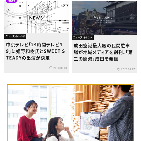
NEW
ニュース・トレンド
ニュース・トレンド
中京テレビ「24時間テレビ4
成田空港最大級の民間駐車
9」に姫野和樹氏とSWEET S
場が地域メディアを創刊、「第
TEADYの出演が決定
二の開港」成田を発信
2026.08.04
2026.07.27