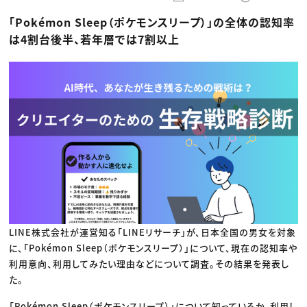
動画配信・映像制作
TOP Creator’s コラム トップ
編集・ライティング
Webクリエイター
セミナー
「Pokémon Sleep（ポケモンスリープ）」の全体の認知率
マーケティング
アプリクリエイター
ディレクション
ゲームクリエイター
は4割台後半、若年層では7割以上
業界解説・キャリア事情
映像クリエイター
ニュース・トレンド
お役立ち基礎知識
マーケッター
クリエイターインタビュー
ニュース・トレンド トップ
C＆R Magazine
Web
映像
ゲーム・エンタメ
広告
出版
CREATIVE VILLAGEからのお知らせ
プロフェッショナル×つながる×メディア
LINE株式会社が運営知る「LINEリサーチ」が、日本全国の男女を対象
に、「Pokémon Sleep（ポケモンスリープ）」について、現在の認知率や
利用意向、利用してみたい理由などについて調査。その結果を発表し
た。
「Pokémon Sleep（ポケモンスリープ）」について知っているか、利用し