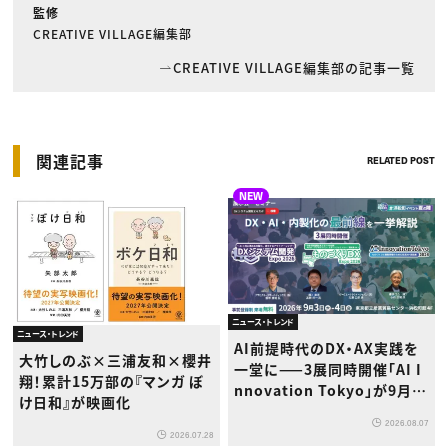
監修
CREATIVE VILLAGE編集部
CREATIVE VILLAGE編集部の記事一覧
関連記事
RELATED POST
NEW
ニュース・トレンド
ニュース・トレンド
AI前提時代のDX・AX実践を
大竹しのぶ×三浦友和×櫻井
一堂に——3展同時開催「AI I
翔！累計15万部の『マンガ ぼ
nnovation Tokyo」が9月浜
け日和』が映画化
松町で初登場
2026.08.07
2026.07.28