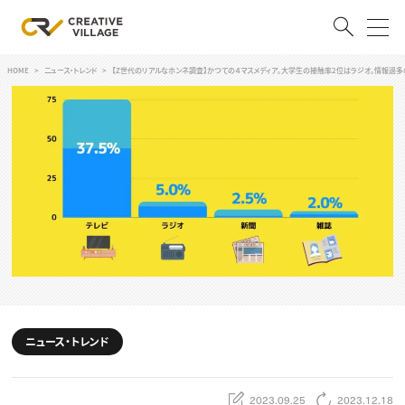
HOME
ニュース・トレンド
【Z世代のリアルなホンネ調査】かつての４マスメディア。大学生の接触率2位はラジオ。情報過多
ACCOUNT
ログイン
会員登録
RECRUIT
クリエイター求人を探す
CREATIVE JOB求人検索
特集求人
採用説明会
転職支援サービス
CONTENTS
スキルアップしたい！
ニュース・トレンド
スキルアップしたい！ トップ
デザイン
TOP Creator’s コラム
プログラミング
2023.09.25
2023.12.18