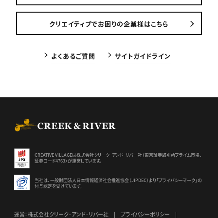
クリエイティブでお困りの企業様はこちら
よくあるご質問
サイトガイドライン
CREEK & RIVER Co., Ltd.
CREATIVE VILLAGEは株式会社クリーク･アンド･リバー社（東京証券
取引所プライム市場、
証券コード4763）が運営しています。
当社は、一般財団法人日本情報経済社会推進協会（JIPDEC）より
「プライバシーマーク」の
付与認定を受けています。
運営：株式会社クリーク･アンド･リバー社
プライバシーポリシー