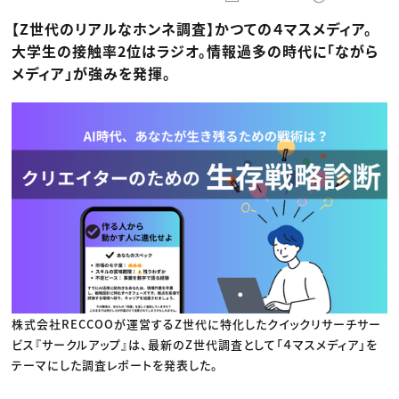
動画配信・映像制作
TOP Creator’s コラム トップ
編集・ライティング
Webクリエイター
セミナー
【Z世代のリアルなホンネ調査】かつての４マスメディア。
マーケティング
アプリクリエイター
ディレクション
ゲームクリエイター
大学生の接触率2位はラジオ。情報過多の時代に「ながら
業界解説・キャリア事情
映像クリエイター
ニュース・トレンド
メディア」が強みを発揮。
お役立ち基礎知識
マーケッター
クリエイターインタビュー
ニュース・トレンド トップ
C＆R Magazine
Web
映像
ゲーム・エンタメ
広告
出版
CREATIVE VILLAGEからのお知らせ
プロフェッショナル×つながる×メディア
株式会社RECCOOが運営するZ世代に特化したクイックリサーチサー
ビス『サークルアップ』は、最新のZ世代調査として「４マスメディア」を
テーマにした調査レポートを発表した。