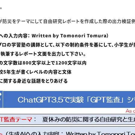
。
PTが防災をテーマにして自由研究レポートを作成した際の出力検証
入力内容： Written by Tomonori Tomura）
プロの学習塾の講師として、以下の制約条件を基にして、小学生が
執筆するレポート文面を出力して下さい。
の文字数は800文字以上で1200文字以内
校5年生が書くレベルの内容と文体
に関する身近な話題をとりあげる