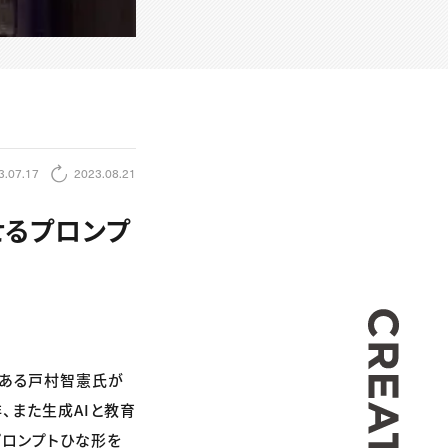
3.07.17
2023.08.21
せるプロンプ
CREA
もある戸村智憲氏が
、また生成AIと教育
プロンプトひな形を