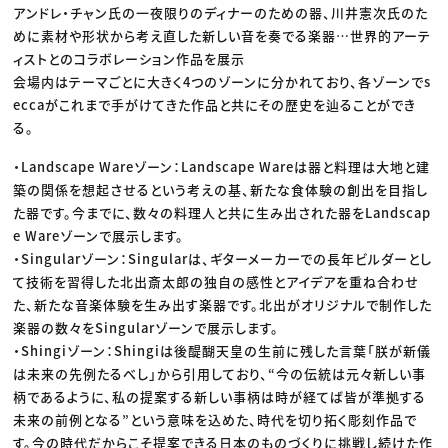
アンドレ・チャン氏の一夜限りのディナーのための器、川井憲次氏のた
めに素材や形状から考え直した新しい音を奏でる楽器…世界的アーテ
ィストとのコラボレーション作品を展示
会場内はテーマごとに大きく4つのゾーンに分かれており、各ゾーンでs
eccaがこれまで手がけてきた作品と共にその歴史を辿ることができ
る。
・Landscape Wareゾーン：Landscape Wareは器と料理は大地と建
築の関係を想起させるという考えの基、新たな食体験の創出を目指し
た器です。今までに、数々の料理人と共に生み出された器をLandscap
e Wareゾーンで展示します。
・Singularゾーン：Singularは、ギターメーカーでの長年ビルダーとし
て技術を習得した北出斎太郎の独自の感性とアイデアを重ね合わせ
た、新たな音楽体験を生み出す楽器です。北出がオリジナルで制作した
楽器の数々をSingularゾーンで展示します。
・Shingiゾーン：Shingiは後醍醐天皇の生前に残した言葉「朕が新儀
は未来の先例たるべし」から引用しており、“今の伝統は元々新しい事
柄であるように、私の提案する新しい事柄は時が経てば皆が準拠する
未来の前例となる”という意味を込めた、時代を切り拓く彫刻作品で
す。今の時代だからこそ提案できる日本のものづくりに挑戦し続けた作