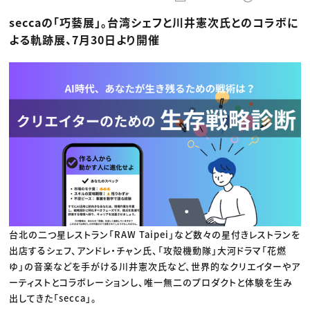
動画配信・映像制作
TOP Creator’s コラム トップ
編集・ライティング
Webクリエイター
セミナー
seccaの「巧藝展」。台湾シェフと川井憲次氏とのコラボに
マーケティング
アプリクリエイター
ディレクション
ゲームクリエイター
よる軌跡展、7月30日より開催
業界解説・キャリア事情
映像クリエイター
ニュース・トレンド
お役立ち基礎知識
マーケッター
クリエイターインタビュー
ニュース・トレンド トップ
C＆R Magazine
Web
映像
ゲーム・エンタメ
広告
出版
CREATIVE VILLAGEからのお知らせ
プロフェッショナル×つながる×メディア
台北の二つ星レストラン「RAW Taipei」など数々の星付きレストランを
出店するシェフ、アンドレ・チャン氏、「攻殻機動隊」大河ドラマ「花燃
ゆ」の音楽などを手がける川井憲次氏など、世界的なクリエイターやア
ーティストとコラボレーションし、唯一無二のプロダクトと体験を生み
出してきた「secca」。