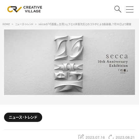
HOME
ニュース・トレンド
seccaの「巧藝展」。台湾シェフと川井憲次氏とのコラボによる軌跡展、7月30日より開催
ACCOUNT
ログイン
会員登録
RECRUIT
クリエイター求人を探す
CREATIVE JOB求人検索
特集求人
採用説明会
転職支援サービス
CONTENTS
スキルアップしたい！
ニュース・トレンド
スキルアップしたい！ トップ
デザイン
TOP Creator’s コラム
プログラミング
2023.07.16
2023.08.21