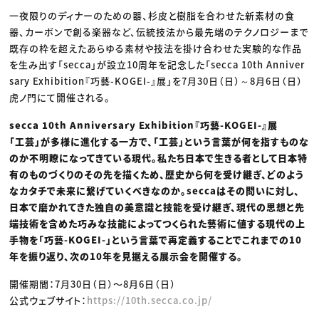
一夜限りのディナーのための器、杉皮と樹脂を合わせた新素材の食
器、カーボンで創る楽器など、伝統技法から最先端のテクノロジーまで
既存の枠を超えたあらゆる素材や技法を掛け合わせた実験的な作品
を生み出す「secca」が設立10周年を記念した「secca 10th Anniver
sary Exhibition『巧藝-KOGEI-』展」を7月30日（日）～8月6日（日）
虎ノ門にて開催される。
secca 10th Anniversary Exhibition『巧藝-KOGEI-』展
「工芸」が多様に進化する一方で、「工芸」という言葉が何を指すものな
のか不明瞭になってきている現代。私たち日本で生きる者として日本特
有のものづくりのその先を描くため、歴史から何を受け継ぎ、どのよう
なカタチで未来に繋げていくべきなのか。seccaはその問いに対し、
日本で磨かれてきた独自の美意識と技能を受け継ぎ、現代の思想と先
端技術を含めた巧みな技能によってつくられた藝術に値する現代の上
手物を「巧藝-KOGEI-」という言葉で再定義することでこれまでの10
年を振り返り、次の10年を見据える展示会を開催する。
開催期間：7月30日（日）〜8月6日（日）
公式ウェブサイト：
https://10th.secca.co.jp/