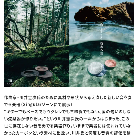
作曲家・川井憲次氏のために素材や形状から考え直した新しい音を奏
でる楽器（Singularゾーンにて展示）
“ギターでもベースでもウクレレでも三味線でもない、国の匂いのしな
い弦楽器が作りたい。”という川井憲次氏の一声からはじまった、この
世に存在しない音を奏でる楽器作り。いままで楽器には使われていな
かったカーボンという素材に出逢い、川井氏と何度も音質の評価を積