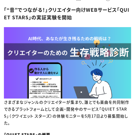
動画配信・映像制作
TOP Creator’s コラム トップ
編集・ライティング
Webクリエイター
セミナー
「“音”でつながる！」クリエイター向けWEBサービス「QUI
マーケティング
アプリクリエイター
ディレクション
ゲームクリエイター
ET STARS」の実証実験を開始
業界解説・キャリア事情
映像クリエイター
ニュース・トレンド
お役立ち基礎知識
マーケッター
クリエイターインタビュー
ニュース・トレンド トップ
C＆R Magazine
Web
映像
ゲーム・エンタメ
広告
出版
CREATIVE VILLAGEからのお知らせ
プロフェッショナル×つながる×メディア
さまざまなジャンルのクリエイターが集まり、誰とでも楽曲を共同制作
できるプラットフォームとして企画・開発中のサービス「QUIET STAR
S」（クワイエット スターズ）の体験モニターを5月17日より募集開始し
た。
「QUIET STARS」の概要