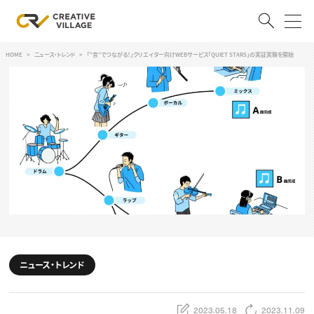
HOME
ニュース・トレンド
「“音”でつながる！」クリエイター向けWEBサービス「QUIET STARS」の実証実験を開始
ACCOUNT
ログイン
会員登録
RECRUIT
クリエイター求人を探す
CREATIVE JOB求人検索
特集求人
採用説明会
転職支援サービス
CONTENTS
スキルアップしたい！
ニュース・トレンド
スキルアップしたい！ トップ
デザイン
TOP Creator’s コラム
プログラミング
2023.05.18
2023.11.09