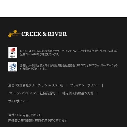
CREEK & RIVER Co., Ltd.
CREATIVE VILLAGEは株式会社クリーク･アンド･リバー社（東京証券
取引所プライム市場、
証券コード4763）が運営しています。
当社は、一般財団法人日本情報経済社会推進協会（JIPDEC）より
「プライバシーマーク」の
付与認定を受けています。
運営：株式会社クリーク･アンド･リバー社
プライバシーポリシー
クリーク･アンド･リバー社会員規約
特定個人情報基本方針
サイトポリシー
当サイトの内容、テキスト、
画像等の無断転載・無断使用を固く禁じます。