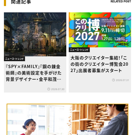
関連記事
RELATED POST
ニュース・トレンド
大阪のクリエイター集結！「こ
ニュース・トレンド
の街のクリエイター博覧会20
『SPY×FAMILY』『鋼の錬金
27」出展者募集がスタート
術師』の美術設定を手がけた
背景デザイナー・金平和茂氏
2026.07.31
が版画展を開催
2026.07.30