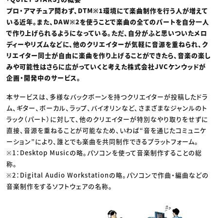
プロ・アマチュア問わず、DTM※1環境にて楽曲制作を行う人が増えて
いる近年。また、DAW※2を使うことで楽曲の全てのパートを自分一人
で作り上げられるようになっている。ただ、自分がふと思いついたメロ
ディーやリズムなどに、他のクリエイターが気軽に音源を重ねられ、ク
リエイター同士が自由に楽曲を作り上げることができたら、音楽の楽し
みや可能性はさらに広がっていくと考えた株式会社JVCケンウッドが
企画・開発中のサービス。
本サービスは、多様なバックボーンを持つクリエイターが投稿したドラ
ム、ギター、ボーカル、ラップ、バイオリンなど、さまざまなジャンルのト
ラック（パート）に対して、他のクリエイターが特別なやり取りをせずに
直接、音源を重ねることが可能なため、いわば“音を通じたコミュニケ
ーション”により、誰とでも楽曲を共同制作できるプラットフォーム。
※1：Desktop Musicの略。パソコンを使って音楽制作することの総
称。
※2：Digital Audio Workstationの略。パソコンで作曲・編曲などの
音楽制作をするソフトウェアの名称。