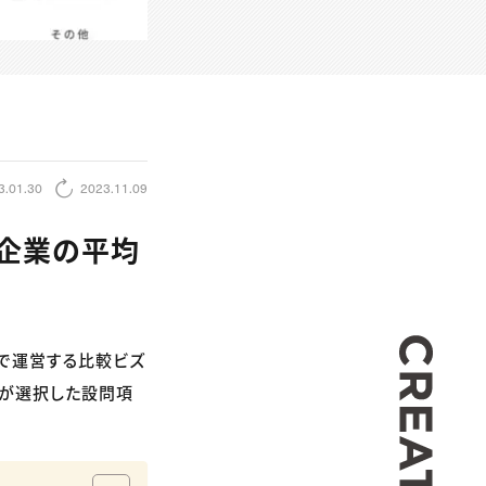
3.01.30
2023.11.09
。企業の平均
CREA
社で運営する比較ビズ
者が選択した設問項