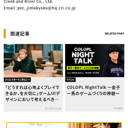
Creek and River Co., Ltd.
Email：pec_jimukyoku@hq.cri.co.jp
関連記事
RELATED POST
クリエイターインタビュー
イベント
「どうすれば心地よくプレイで
COLOPL NightTalk 〜金子
きるか、を大切に」ゲームUIデ
一馬のゲームづくりの神髄〜
ザインにおいて考えるべきこ
ととは？カプコンUIデザイン
8/9開催
2025.02.28
室長・植田雅生氏インタビュ
ー