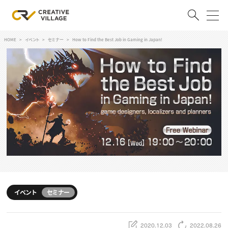
HOME
イベント
セミナー
How to Find the Best Job in Gaming in Japan!
ACCOUNT
ログイン
会員登録
RECRUIT
クリエイター求人を探す
CREATIVE JOB求人検索
特集求人
採用説明会
転職支援サービス
CONTENTS
スキルアップしたい！
イベント
セミナー
スキルアップしたい！ トップ
デザイン
TOP Creator’s コラム
プログラミング
2020.12.03
2022.08.26