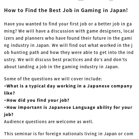
動画配信・映像制作
TOP Creator’s コラム トップ
編集・ライティング
Webクリエイター
セミナー
How to Find the Best Job in Gaming in Japan!
マーケティング
アプリクリエイター
ディレクション
ゲームクリエイター
業界解説・キャリア事情
映像クリエイター
ニュース・トレンド
Have you wanted to find your first job or a better job in ga
お役立ち基礎知識
マーケッター
ming? We will have a discussion with game designers, local
クリエイターインタビュー
ニュース・トレンド トップ
C＆R Magazine
izers and planners who have found their future in the gami
Web
映像
ng
industry
in Japan. We will find out what worked in the j
ゲーム・エンタメ
ob hunting path and how they were
able to get
into the ind
広告
出版
ustry. We will discuss best practices and do’s and don’ts
CREATIVE VILLAGEからのお知らせ
about landing
a job in the gaming industry in Japan.
Some of the questions we will cover include:
プロフェッショナル×つながる×メディア
・What is a typical day working in a Japanese company
like?
・How did you find your job?
・How important is Japanese Language ability for your
job?
Audience questions are welcome as well.
This seminar is for foreign nationals living in Japan or com