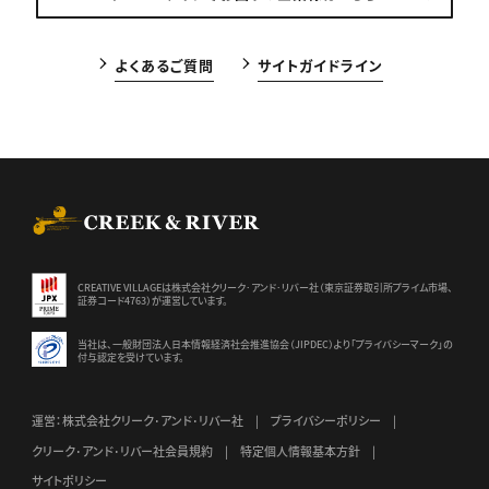
よくあるご質問
サイトガイドライン
CREEK & RIVER Co., Ltd.
CREATIVE VILLAGEは株式会社クリーク･アンド･リバー社（東京証券
取引所プライム市場、
証券コード4763）が運営しています。
当社は、一般財団法人日本情報経済社会推進協会（JIPDEC）より
「プライバシーマーク」の
付与認定を受けています。
運営：株式会社クリーク･アンド･リバー社
プライバシーポリシー
クリーク･アンド･リバー社会員規約
特定個人情報基本方針
サイトポリシー