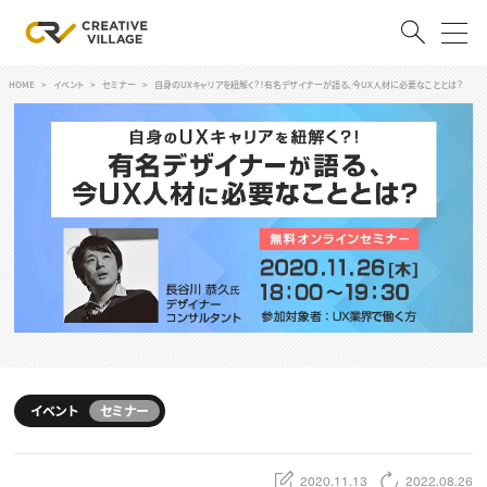
HOME
イベント
セミナー
自身のUXキャリアを紐解く？！有名デザイナーが語る、今UX人材に必要なこととは？
ACCOUNT
ログイン
会員登録
RECRUIT
クリエイター求人を探す
CREATIVE JOB求人検索
特集求人
採用説明会
転職支援サービス
CONTENTS
スキルアップしたい！
イベント
セミナー
スキルアップしたい！ トップ
デザイン
TOP Creator’s コラム
プログラミング
2020.11.13
2022.08.26