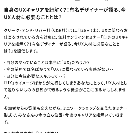
動画配信・映像制作
TOP Creator’s コラム トップ
編集・ライティング
Webクリエイター
セミナー
自身のUXキャリアを紐解く？！有名デザイナーが語る、今
マーケティング
アプリクリエイター
ディレクション
ゲームクリエイター
UX人材に必要なこととは？
業界解説・キャリア事情
映像クリエイター
ニュース・トレンド
お役立ち基礎知識
マーケッター
クリエイターインタビュー
クリーク･アンド･リバー社（C&R社）は11月26日（木）、UXに関わるお
ニュース・トレンド トップ
C＆R Magazine
Web
仕事をされている方を対象に、無料オンラインセミナー「自身のUXキャ
映像
リアを紐解く？！有名デザイナーが語る、今UX人材に必要なことと
ゲーム・エンタメ
は？」を開催します。
広告
出版
CREATIVE VILLAGEからのお知らせ
・自分のやっていることは本当に「UX」だろうか？
・今の業務では名ばかりで「UX」に携わっている実感がない・・
・自分に今後必要なスキルって・・？
プロフェッショナル×つながる×メディア
「UX」のイメージばかりが先行してしまうあなたにとって、UX人材とし
て足りないものの棚卸ができるような機会がここにあるかもしれませ
ん。
参加者からの質問も交えながら、ミニワークショップを交えたセミナー
形式で、みなさんの今の立ち位置・今後のキャリアを紐解いていきま
す。