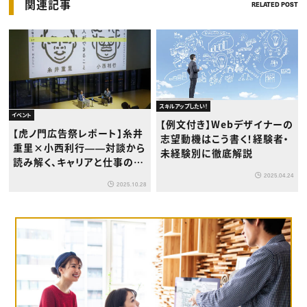
関連記事
RELATED POST
スキルアップしたい！
イベント
【例文付き】Webデザイナーの
【虎ノ門広告祭レポート】糸井
志望動機はこう書く！経験者・
重里×小西利行――対談から
未経験別に徹底解説
読み解く、キャリアと仕事の本
質
2025.04.24
2025.10.28