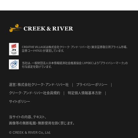
CREEK & RIVER Co., Ltd.
CREATIVE VILLAGEは株式会社クリーク･アンド･リバー社（東京証券
取引所プライム市場、
証券コード4763）が運営しています。
当社は、一般財団法人日本情報経済社会推進協会（JIPDEC）より
「プライバシーマーク」の
付与認定を受けています。
運営：株式会社クリーク･アンド･リバー社
プライバシーポリシー
クリーク･アンド･リバー社会員規約
特定個人情報基本方針
サイトポリシー
当サイトの内容、テキスト、
画像等の無断転載・無断使用を固く禁じます。
© CREEK & RIVER Co., Ltd.