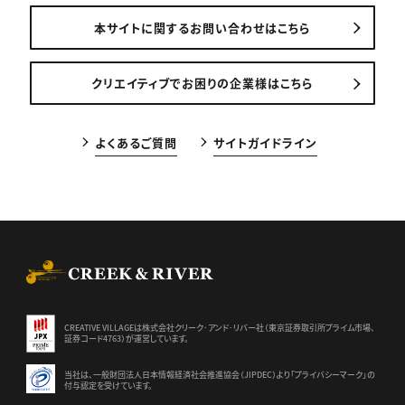
本サイトに関するお問い合わせはこちら
クリエイティブでお困りの企業様はこちら
よくあるご質問
サイトガイドライン
CREEK & RIVER Co., Ltd.
CREATIVE VILLAGEは株式会社クリーク･アンド･リバー社（東京証券
取引所プライム市場、
証券コード4763）が運営しています。
当社は、一般財団法人日本情報経済社会推進協会（JIPDEC）より
「プライバシーマーク」の
付与認定を受けています。