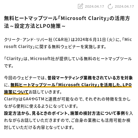
動画配信・映像制作
TOP Creator’s コラム トップ
編集・ライティング
Webクリエイター
2024.04.17
2024.04.17
セミナー
マーケティング
アプリクリエイター
ディレクション
ゲームクリエイター
無料ヒートマップツール「Microsoft Clarity」の活用方
業界解説・キャリア事情
映像クリエイター
ニュース・トレンド
法～設定方法とLPO施策～
お役立ち基礎知識
マーケッター
クリエイターインタビュー
ニュース・トレンド トップ
C＆R Magazine
Web
クリーク･アンド･リバー社（C&R社）は2024年６月11日（火）に、「Mic
映像
rosoft Clarity」に関する無料ウェビナーを実施します。
ゲーム・エンタメ
広告
出版
「Clarity」は、Microsoft社が提供している無料のヒートマップツール
CREATIVE VILLAGEからのお知らせ
です。
今回のウェビナーでは、
普段マーケティング業務をされている方を対象
プロフェッショナル×つながる×メディア
に、
無料ヒートマップツール「Microsoft Clarity」を活用した、LPO
施策について
お話していきます。
ClarityはGA4やGTMと連携が可能なので、それぞれの特徴を生かし
ながら便利に使えるようになっています。
設定方法から、見るときのポイント、施策の検討方法について事例
を入
れながらお話していただきますので、ご自身の業務にも活用可能か検
討していただける内容となっています。