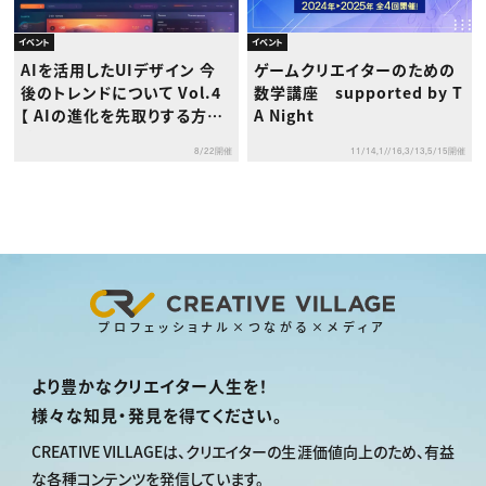
イベント
イベント
AIを活用したUIデザイン 今
ゲームクリエイターのための
後のトレンドについて Vol.4
数学講座 supported by T
【 AIの進化を先取りする方
A Night
法】
8/22開催
11/14,1//16,3/13,5/15開催
プロフェッショナル×つながる×メディア
より豊かなクリエイター人生を！
様々な知見・発見を得てください。
CREATIVE VILLAGEは、
クリエイターの生涯価値向上のため、
有益
な各種コンテンツを発信しています。