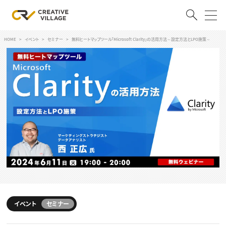
HOME
イベント
セミナー
無料ヒートマップツール「Microsoft Clarity」の活用方法～設定方法とLPO施策～
ACCOUNT
ログイン
会員登録
RECRUIT
クリエイター求人を探す
CREATIVE JOB求人検索
特集求人
採用説明会
転職支援サービス
CONTENTS
スキルアップしたい！
スキルアップしたい！ トップ
イベント
セミナー
デザイン
TOP Creator’s コラム
プログラミング