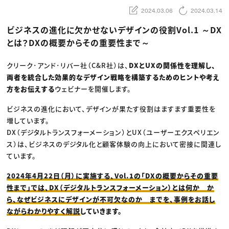
動画配信・映像制作
TOP Creator’s コラム トップ
編集・ライティング
Webクリエイター
2024.03.06
2024.03.14
セミナー
マーケティング
アプリクリエイター
ディレクション
ゲームクリエイター
ビジネスの進化に欠かせないデザインの役割Vol.1 ～DX
業界解説・キャリア事情
映像クリエイター
ニュース・トレンド
とは？DXの概要からその重要性まで～
お役立ち基礎知識
マーケッター
クリエイターインタビュー
ニュース・トレンド トップ
C＆R Magazine
Web
クリーク･アンド･リバー社（C&R社）は、
DXとUXの関係性を理解し、
映像
両者を統合した効果的なデザイン戦略を構築するためのヒントや考え
ゲーム・エンタメ
広告
方をお伝えする
ウェビナーを開催します。
出版
CREATIVE VILLAGEからのお知らせ
ビジネスの進化において、デザインが果たす役割はますます重要性を
増しています。
プロフェッショナル×つながる×メディア
DX（デジタルトランスフォーメーション）とUX（ユーザーエクスペリエン
ス）は、ビジネスのデジタル化と顧客体験の向上において密接に関連し
ています。
2024年4月22日（月）に実施する、Vol.1の「DXの概要からその重要
性まで」では、DX（デジタルトランスフォーメーション）とは何か か
ら、なぜビジネスにデザインが不可欠なのか までを、事例をお話し
ながらわかりやすく解説
していきます。