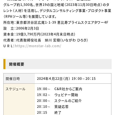
グループ約1,500名、世界19の国と地域（2023年11月30日時点）のタ
レント（人材）を活用し、デジタルコンサルティング事業・プロダクト事業
（RPAツール等）を展開しています。
所在地：東京都渋谷区広尾1-1-39 恵比寿プライムスクエアタワー4F
設 立：2006年2月3日
資本金：19億3,790万円(2023年4月末日時点)
代表者：代表取締役社長 鮄川 宏樹(いながわ ひろき)
U R L：
https://monstar-lab.com/
開催概要
開催日時
2024年４月22日（月） 19：00～20：15
スケジュール
19：00～ C&R社からご案内
19：02～ ウェビナー開始
20：00～ スクールのご紹介
20：10～ 質疑応答
20：15 終了