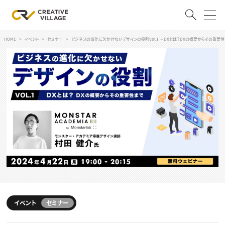
HOME
イベント
セミナー
ビジネスの進化に欠かせないデザインの役割Vol.1 ～DXとは？DXの概要からその重要
ACCOUNT
ログイン
会員登録
RECRUIT
クリエイター求人を探す
CREATIVE JOB求人検索
特集求人
採用説明会
転職支援サービス
CONTENTS
スキルアップしたい！
スキルアップしたい！ トップ
イベント
セミナー
デザイン
TOP Creator’s コラム
プログラミング