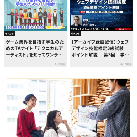
イベント
イベント
ゲーム業界を目指す学生のた
【アーカイブ録画配信】ウェブ
めのTAナイト 「テクニカルア
デザイン技能検定3級試験
ーティスト」を知ってワンラン
ポイント解説 第3回 学
ク上の就活をしよう
科：総合編（第１回、第２回以
2/18開催
8/15開催
外の科目）