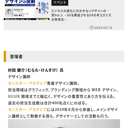
イベント
ビジネスの進化に欠かせないデザインの役
割Vol.2 ～DXを爆速させるUXの考え方とそ
の実用法～
2024.03.14
登壇者
村田 健介（むらた・けんすけ） 氏
デザイン講師
モンスター・アカデミア
専属デザイン講師。
担当領域はグラフィック、ブランディング領域から WEB デザイン、
UI/UX 領域までと幅広く、デザインの重要性とあり方を伝える。
過去の担当生徒数は合計400名近くにのぼる。
モンスター・アカデミア
には2019年８月から参画し、メインデザイ
ン講師として勤務する傍ら、デザイナーとしての活動も行う。