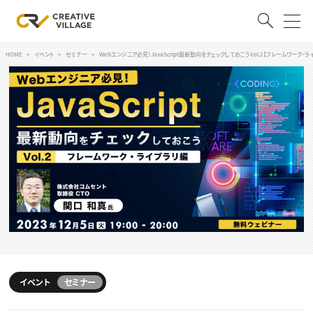
HOME
イベント
セミナー
Webエンジニア必見！JavaScript最新動向をチェックしておこうVol.2【フレームワーク・ラ
ACCOUNT
ログイン
会員登録
RECRUIT
クリエイター求人を探す
CREATIVE JOB求人検索
特集求人
採用説明会
転職支援サービス
CONTENTS
スキルアップしたい！
スキルアップしたい！ トップ
イベント
セミナー
デザイン
TOP Creator’s コラム
プログラミング