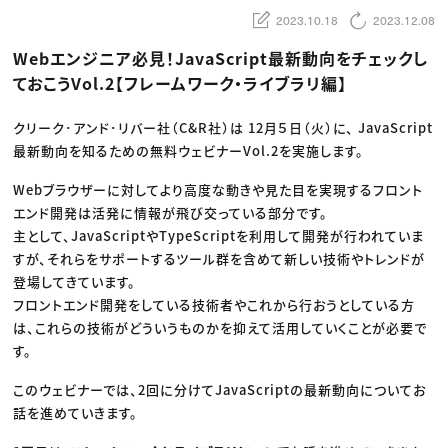
動画配信・映像制作
TOP Creator’s コラム トップ
編集・ライティング
Webクリエイター
2023.10.18
2023.12.08
セミナー
マーケティング
アプリクリエイター
ディレクション
ゲームクリエイター
Webエンジニア必見！JavaScript最新動向をチェックし
業界解説・キャリア事情
映像クリエイター
ニュース・トレンド
ておこうVol.2【フレームワーク・ライブラリ編】
お役立ち基礎知識
マーケッター
クリエイターインタビュー
ニュース・トレンド トップ
C＆R Magazine
Web
クリーク･アンド･リバー社（C&R社）は 12月５日（火）に、 JavaScript
映像
最新動向を知るための無料ウェビナーVol.2を実施します。
ゲーム・エンタメ
広告
出版
Webブラウザーに対してより高度な動きや見た目を実現するフロント
CREATIVE VILLAGEからのお知らせ
エンド開発は活発に情報が飛び交っている部分です。
主として、JavaScriptやTypeScriptを利用して開発が行われていま
プロフェッショナル×つながる×メディア
すが、それらをサポートするツール群を含めて新しい技術やトレンドが
登場してきています。
フロントエンド開発をしている技術者やこれから行おうとしている方
は、これらの技術がどういうものかを抑えて活用していくことが必要で
す。
このウェビナーでは、2回に分けてJavaScriptの最新動向についてお
話を進めていきます。