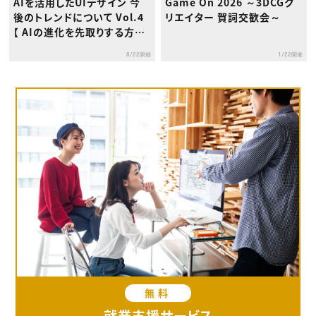
AIを活用したUIデザイン 今
Game On 2026 ～3DCGク
後のトレンドについて Vol.4
リエイター 賀詞交歓会～
【 AIの進化を先取りする方
法】
8/22開催
1/22開催
無料
就業支援サービス