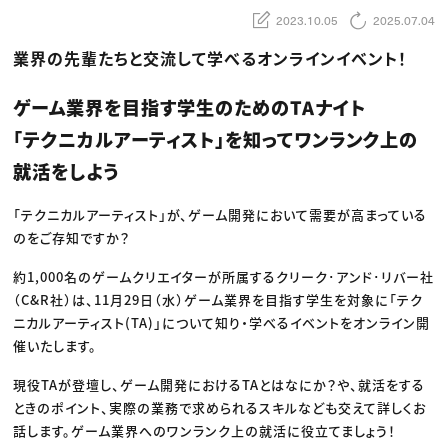
動画配信・映像制作
TOP Creator’s コラム トップ
編集・ライティング
Webクリエイター
2023.10.05
2025.07.04
セミナー
マーケティング
アプリクリエイター
ディレクション
ゲームクリエイター
業界の先輩たちと交流して学べるオンラインイベント！
業界解説・キャリア事情
映像クリエイター
ニュース・トレンド
お役立ち基礎知識
マーケッター
クリエイターインタビュー
​ゲーム業界を目指す学生のためのTAナイト
ニュース・トレンド トップ
C＆R Magazine
Web
「テクニカルアーティスト」を知ってワンランク上の
映像
ゲーム・エンタメ
就活をしよう​
広告
出版
CREATIVE VILLAGEからのお知らせ
「テクニカルアーティスト」が、ゲーム開発において需要が高まっている
のをご存知ですか？​
プロフェッショナル×つながる×メディア
約1,000名のゲームクリエイターが所属するクリーク･アンド･リバー社
（C&R社）は、​11月29日（水）ゲーム業界を目指す学生を対象に「テク
ニカルアーティスト(TA)」について知り・学べるイベントをオンライン開
催いたします。​
現役TAが登壇し、ゲーム開発におけるTAとはなにか？や、就活をする
ときのポイント、実際の業務で求められるスキルなども交えて詳しくお
話します。ゲーム業界へのワンランク上の就活に役立てましょう！​