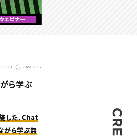
3.09.19
2023.12.27
見ながら学ぶ
CREA
施した、Chat
見ながら学ぶ無