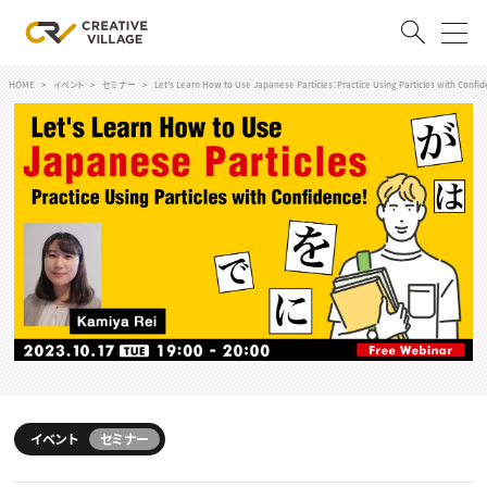
HOME
イベント
セミナー
Let’s Learn How to Use Japanese Particles：Practice Using Particles with Confi
ACCOUNT
ログイン
会員登録
RECRUIT
クリエイター求人を探す
CREATIVE JOB求人検索
特集求人
採用説明会
転職支援サービス
CONTENTS
スキルアップしたい！
スキルアップしたい！ トップ
イベント
セミナー
デザイン
TOP Creator’s コラム
プログラミング