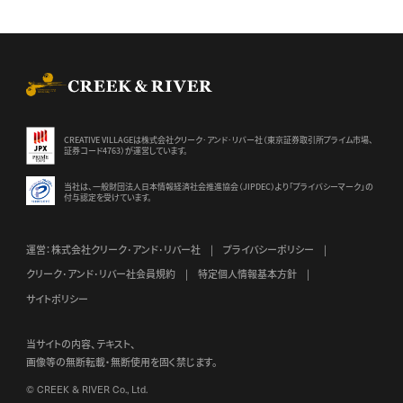
CREEK & RIVER Co., Ltd.
CREATIVE VILLAGEは株式会社クリーク･アンド･リバー社（東京証券
取引所プライム市場、
証券コード4763）が運営しています。
当社は、一般財団法人日本情報経済社会推進協会（JIPDEC）より
「プライバシーマーク」の
付与認定を受けています。
運営：株式会社クリーク･アンド･リバー社
プライバシーポリシー
クリーク･アンド･リバー社会員規約
特定個人情報基本方針
サイトポリシー
当サイトの内容、テキスト、
画像等の無断転載・無断使用を固く禁じます。
© CREEK & RIVER Co., Ltd.