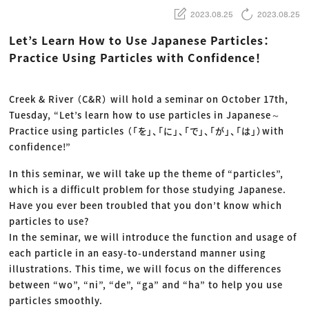
動画配信・映像制作
TOP Creator’s コラム トップ
編集・ライティング
Webクリエイター
2023.08.25
2023.08.25
セミナー
マーケティング
アプリクリエイター
ディレクション
ゲームクリエイター
Let’s Learn How to Use Japanese Particles：
業界解説・キャリア事情
映像クリエイター
ニュース・トレンド
Practice Using Particles with Confidence！
お役立ち基礎知識
マーケッター
クリエイターインタビュー
ニュース・トレンド トップ
C＆R Magazine
Web
映像
Creek & River （C&R） will hold a seminar on October 17th,
ゲーム・エンタメ
Tuesday, “Let’s learn how to use particles in Japanese～
広告
出版
Practice using particles （「を」、「に」、「で」、「が」、「は」）with
CREATIVE VILLAGEからのお知らせ
confidence!”
In this seminar, we will take up the theme of “particles”,
プロフェッショナル×つながる×メディア
which is a difficult problem for those studying Japanese.
Have you ever been troubled that you don’t know which
particles to use?
In the seminar, we will introduce the function and usage of
each particle in an easy-to-understand manner using
illustrations. This time, we will focus on the differences
between “wo”, “ni”, “de”, “ga” and “ha” to help you use
particles smoothly.