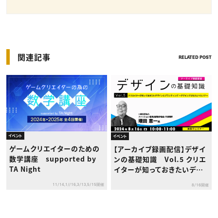
関連記事
RELATED POST
イベント
イベント
ゲームクリエイターのための
【アーカイブ録画配信】デザイ
数学講座 supported by
ンの基礎知識 Vol.5 クリエ
TA Night
イターが知っておきたいデザ
インとブランディング～デザ
11/14,1//16,3/13,5/15開催
8/16開催
インプロセスとペルソナ～