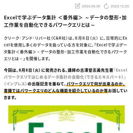
動画配信・映像制作
TOP Creator’s コラム トップ
編集・ライティング
Webクリエイター
2023.06.30
2023.12.25
セミナー
マーケティング
アプリクリエイター
ディレクション
ゲームクリエイター
Excelで学ぶデータ集計 ＜番外編＞ ～データの整形・加
業界解説・キャリア事情
映像クリエイター
ニュース・トレンド
工作業を自動化できるパワークエリとは～
お役立ち基礎知識
マーケッター
クリエイターインタビュー
ニュース・トレンド トップ
C＆R Magazine
Web
クリーク･アンド･リバー社（C&R社）は、８月８日（火） に、日常的にEx
映像
celを使用し多くのデータを扱っている方を対象に、「Excelで学ぶデー
ゲーム・エンタメ
広告
タ集計＜番外編＞～データの整形・加工作業を自動化できるパワーク
出版
エリとは～」を開催します。
CREATIVE VILLAGEからのお知らせ
今回は、8月8日（火）に発売される、講師の古澤登志美先生著
『Excel
プロフェッショナル×つながる×メディア
パワークエリではじめるデータ集計の自動化（できるエキスパート）』
（インプレス）
の出版記念を兼ねて、
パワークエリで何が出来るのか、
書籍ではパワークエリのどんな機能を紹介しているのか等
お話してい
きます。