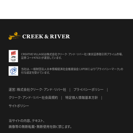
CREEK & RIVER Co., Ltd.
CREATIVE VILLAGEは株式会社クリーク･アンド･リバー社（東京証券
取引所プライム市場、
証券コード4763）が運営しています。
当社は、一般財団法人日本情報経済社会推進協会（JIPDEC）より
「プライバシーマーク」の
付与認定を受けています。
運営：株式会社クリーク･アンド･リバー社
プライバシーポリシー
クリーク･アンド･リバー社会員規約
特定個人情報基本方針
サイトポリシー
当サイトの内容、テキスト、
画像等の無断転載・無断使用を固く禁じます。