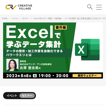
HOME
イベント
セミナー
Excelで学ぶデータ集計 ＜番外編＞ ～データの整形・加工作業を自動化できるパワーク
ACCOUNT
ログイン
会員登録
RECRUIT
クリエイター求人を探す
CREATIVE JOB求人検索
特集求人
採用説明会
転職支援サービス
CONTENTS
スキルアップしたい！
スキルアップしたい！ トップ
イベント
セミナー
デザイン
TOP Creator’s コラム
プログラミング