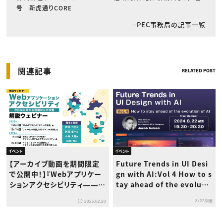
号 新虎通りCORE
PEC事務局の記事一覧
関連記事
RELATED POST
イベント
イベント
【アーカイブ動画を期間限定
Future Trends in UI Desi
で公開中！】『Webアプリケー
gn with AI:Vol 4 How to s
ションアクセシビリティ――今
tay ahead of the evoluti
日から始める現場からの改
on of AI
8/22開催
2025.02.20
善』解説ウェビナー