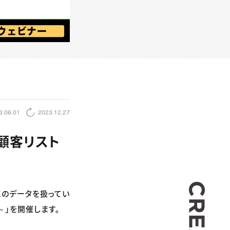
3.06.01
2023.12.27
～顧客リスト
CREA
多くのデータを扱ってい
～」を開催します。