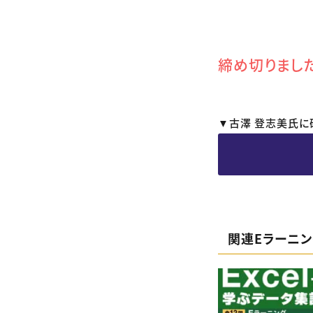
締め切りまし
▼古澤 登志美氏に
関連Eラーニ