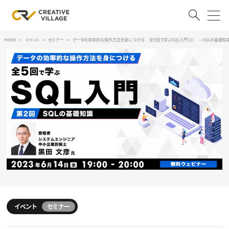
HOME
イベント
セミナー
データの効率的な操作方法を身につける 全5回で学ぶSQL入門（2） ～SQLの基礎知
ACCOUNT
ログイン
会員登録
RECRUIT
クリエイター求人を探す
CREATIVE JOB求人検索
特集求人
採用説明会
転職支援サービス
CONTENTS
スキルアップしたい！
スキルアップしたい！ トップ
イベント
セミナー
デザイン
TOP Creator’s コラム
プログラミング