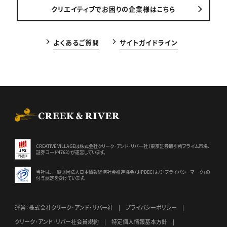
クリエイティブでお困りの企業様はこちら
よくあるご質問
サイトガイドライン
CREEK & RIVER Co., Ltd.
CREATIVE VILLAGEは株式会社クリーク･アンド･リバー社（東京証券
取引所プライム市場、
証券コード4763）が運営しています。
当社は、一般財団法人日本情報経済社会推進協会（JIPDEC）より
「プライバシーマーク」の
付与認定を受けています。
運営：株式会社クリーク･アンド･リバー社
プライバシーポリシー
クリーク･アンド･リバー社会員規約
特定個人情報基本方針