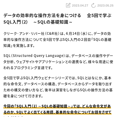
動画配信・映像制作
TOP Creator’s コラム トップ
編集・ライティング
Webクリエイター
2023.04.27
2023.05.25
セミナー
マーケティング
アプリクリエイター
ディレクション
ゲームクリエイター
データの効率的な操作方法を身につける 全5回で学ぶ
業界解説・キャリア事情
映像クリエイター
ニュース・トレンド
SQL入門（2） ～SQLの基礎知識～
お役立ち基礎知識
マーケッター
クリエイターインタビュー
ニュース・トレンド トップ
C＆R Magazine
Web
クリーク･アンド･リバー社（C&R社）は、６月14日（水）に、データの効
映像
率的な操作方法について全5回で学ぶSQL入門の２回目「SQLの基礎
ゲーム・エンタメ
広告
知識」を実施します。
出版
CREATIVE VILLAGEからのお知らせ
SQL（Structured Query Language）は、データベースの操作やデー
タ分析、ウェブサイトやアプリケーションとの連携など、様々な用途に使
プロフェッショナル×つながる×メディア
われるプログラミング言語です。
全5回で学ぶSQL入門ウェビナーシリーズでは、SQLとはなにか、基本
的な命令文、データベースの構造、データベースからデータを取り出す
ための構文の使い方など、後半は演習をしながらSQLの操作方法の基
礎を身につけて行きます。
今回の「SQL入門（2）～SQLの基礎知識～」では、どんな命令文があ
るのか、SQLでよく出てくる用語、基本的な命令についてお話をさせて