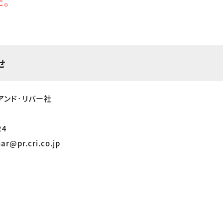
た。
せ
アンド･リバー社
24
ar@pr.cri.co.jp