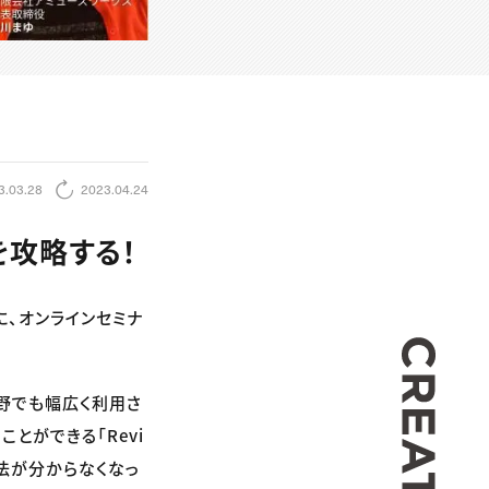
3.03.28
2023.04.24
を攻略する！
に、オンラインセミナ
CREA
野でも幅広く利用さ
ことができる「Revi
法が分からなくなっ