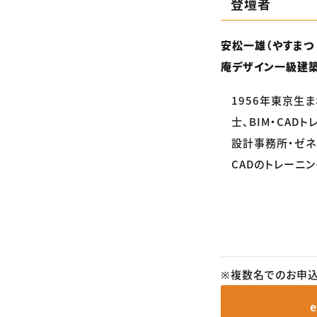
登壇者
安松一雄（やすまつ
庵デザイン一級建
1956年東京生
士、BIM・CADト
設計事務所・ゼネ
CADのトレーニ
※複数名でのお申込