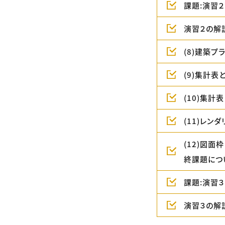
課題:演習２
演習２の解
(8)建築
(9)集計
(10)集
(11)レン
(12)図
終課題につ
課題:演習３
演習３の解