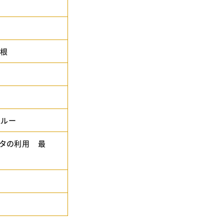
屋根
スルー
ータの利用 最