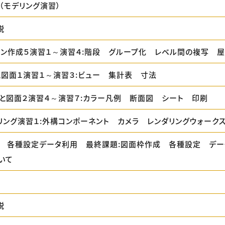
（モデリング演習）
説
プラン作成５演習１～演習４:階段 グループ化 レベル間の複写 
表と図面１演習１～演習３:ビュー 集計表 寸法
計表と図面２演習４～演習７:カラー凡例 断面図 シート 印刷
ダリング演習１:外構コンポーネント カメラ レンダリングウォーク
面枠 各種設定データ利用 最終課題:図面枠作成 各種設定 デ
いて
説