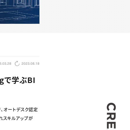
3.03.28
2023.08.18
gで学ぶBI
CREA
で、オートデスク認定
されスキルアップが