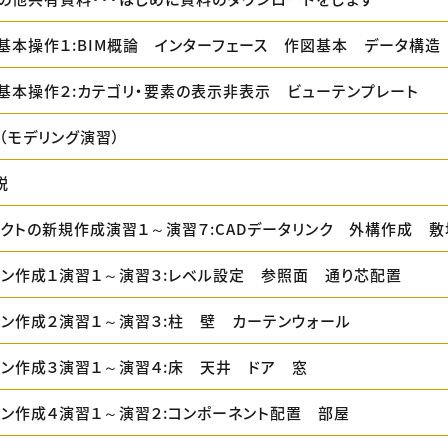
itの基本操作１:BIM概論 インターフェース 作図基本 データ構造
itの基本操作２:カテゴリ・要素の表示非表示 ビューテンプレート
（モデリング演習）
説
ジェクトの新規作成演習１～演習７:CADデータリンク 外構作成 
プラン作成１演習１～演習３:レベル設定 参照面 通り芯配置
プラン作成２演習１～演習３:柱 壁 カーテンウォール
プラン作成３演習１～演習４:床 天井 ドア 窓
プラン作成４演習１～演習２:コンポーネント配置 部屋