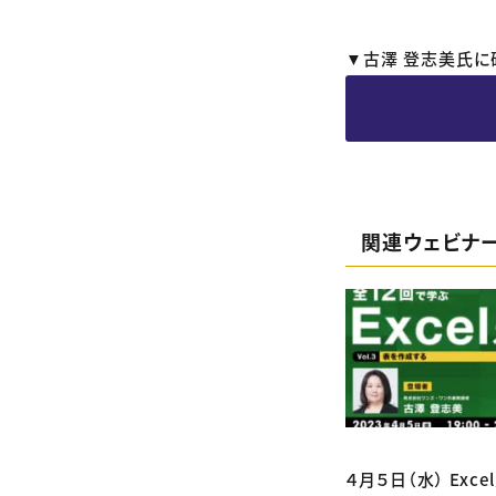
▼古澤 登志美氏に
関連ウェビナ
４月５日（水） Exc