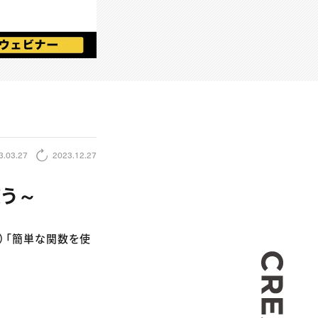
3.03.27
2023.12.27
使う～
（４）「簡単な関数を使
CREA