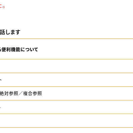
た。
話します
る便利機能について
ト
絶対参照／複合参照
ル