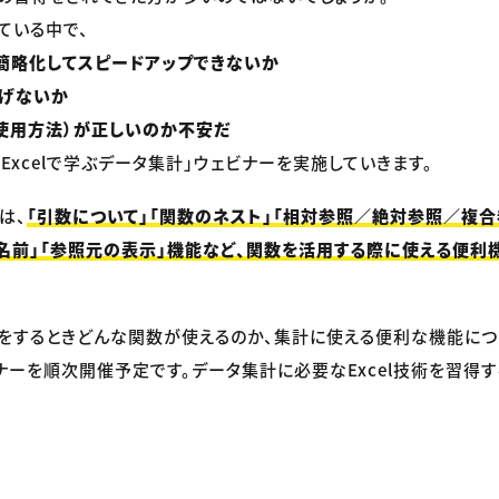
している中で、
簡略化してスピードアップできないか
防げないか
使用方法）が正しいのか不安だ
Excelで学ぶデータ集計」ウェビナーを実施していきます。
は、
「引数について」「関数のネスト」「相対参照／絶対参照／複合
「名前」「参照元の表示」機能など、関数を活用する際に使える便利
をするときどんな関数が使えるのか、集計に使える便利な機能につ
ナーを順次開催予定です。データ集計に必要なExcel技術を習得
。