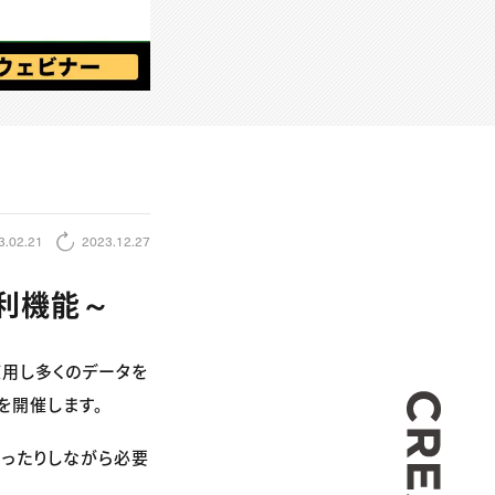
3.02.21
2023.12.27
便利機能～
を使用し多くのデータを
CREA
を開催します。
習ったりしながら必要