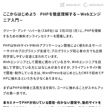
動画配信・映像制作
TOP Creator’s コラム トップ
編集・ライティング
Webクリエイター
2023.02.21
2023.04.21
セミナー
マーケティング
アプリクリエイター
ディレクション
ゲームクリエイター
ここからはじめよう PHPを徹底理解する～Webエンジ
業界解説・キャリア事情
映像クリエイター
ニュース・トレンド
ニア入門～
お役立ち基礎知識
マーケッター
クリエイターインタビュー
ニュース・トレンド トップ
C＆R Magazine
Web
クリーク･アンド･リバー社（C&R社）は ３月20日（月）に、PHPを理解
映像
するための無料オンラインセミナーを開催します。
ゲーム・エンタメ
広告
出版
PHPはWebサイトやWebアプリケーション開発によく使われるサーバ
CREATIVE VILLAGEからのお知らせ
ーサイドのプログラミング言語で、プログラミング初心者の方でも比較
的学習しやすい言語と言われています。
プロフェッショナル×つながる×メディア
Webエンジニアとして開発に携わっている方や、Webエンジニアを目
指して学習している方にはなじみがありますが、クライアントサイド側
で開発・制作している方は、WordPressをはじめとしたCMSで初めてP
HPに触れるという方も少なくありません。
まずはPHPの特徴と活用方法を知り、コードに触れることがスキルアッ
プの第一歩です。
本セミナーでPHPが向いている開発・向かない開発や、動的サイトを