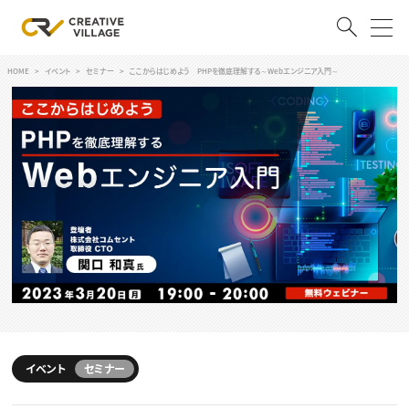
HOME
イベント
セミナー
ここからはじめよう PHPを徹底理解する～Webエンジニア入門～
ACCOUNT
ログイン
会員登録
RECRUIT
クリエイター求人を探す
CREATIVE JOB求人検索
特集求人
採用説明会
転職支援サービス
CONTENTS
スキルアップしたい！
スキルアップしたい！ トップ
イベント
セミナー
デザイン
TOP Creator’s コラム
プログラミング