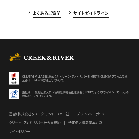
よくあるご質問
サイトガイドライン
CREEK & RIVER Co., Ltd.
CREATIVE VILLAGEは株式会社クリーク･アンド･リバー社（東京証券
取引所プライム市場、
証券コード4763）が運営しています。
当社は、一般財団法人日本情報経済社会推進協会（JIPDEC）より
「プライバシーマーク」の
付与認定を受けています。
運営：株式会社クリーク･アンド･リバー社
プライバシーポリシー
クリーク･アンド･リバー社会員規約
特定個人情報基本方針
サイトポリシー