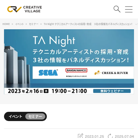
HOME
イベント
セミナー
TA Night テクニカルアーティストの採用・育成 ３社の情報をパネルディスカッション！
ACCOUNT
ログイン
会員登録
RECRUIT
クリエイター求人を探す
CREATIVE JOB求人検索
特集求人
採用説明会
転職支援サービス
CONTENTS
スキルアップしたい！
イベント
セミナー
スキルアップしたい！ トップ
デザイン
TOP Creator’s コラム
プログラミング
2023.01.25
2025.07.04