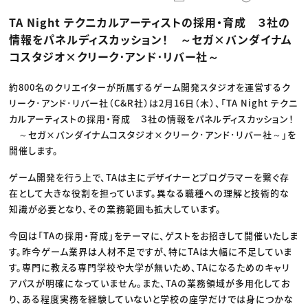
動画配信・映像制作
TOP Creator’s コラム トップ
編集・ライティング
Webクリエイター
セミナー
TA Night テクニカルアーティストの採用・育成 ３社の
マーケティング
アプリクリエイター
ディレクション
ゲームクリエイター
情報をパネルディスカッション！ ～セガ×バンダイナム
業界解説・キャリア事情
映像クリエイター
ニュース・トレンド
コスタジオ×クリーク･アンド･リバー社～
お役立ち基礎知識
マーケッター
クリエイターインタビュー
ニュース・トレンド トップ
C＆R Magazine
Web
約800名のクリエイターが所属するゲーム開発スタジオを運営するク
映像
リーク･アンド･リバー社（C&R社）は2月16日（木）、「TA Night テクニ
ゲーム・エンタメ
広告
カルアーティストの採用・育成 ３社の情報をパネルディスカッション！
出版
～セガ×バンダイナムコスタジオ×クリーク･アンド･リバー社～」を
CREATIVE VILLAGEからのお知らせ
開催します。
ゲーム開発を行う上で、TAは主にデザイナーとプログラマーを繋ぐ存
プロフェッショナル×つながる×メディア
在として大きな役割を担っています。異なる職種への理解と技術的な
知識が必要となり、その業務範囲も拡大しています。
今回は「TAの採用・育成」をテーマに、ゲストをお招きして開催いたしま
す。昨今ゲーム業界は人材不足ですが、特にTAは大幅に不足していま
す。専門に教える専門学校や大学が無いため、TAになるためのキャリ
アパスが明確になっていません。また、TAの業務領域が多用化してお
り、ある程度実務を経験していないと学校の座学だけでは身につかな