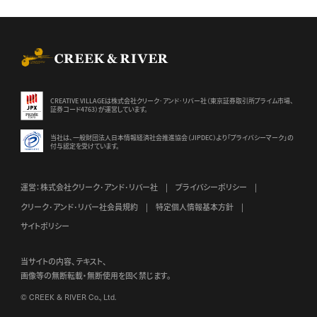
CREEK & RIVER Co., Ltd.
CREATIVE VILLAGEは株式会社クリーク･アンド･リバー社（東京証券
取引所プライム市場、
証券コード4763）が運営しています。
当社は、一般財団法人日本情報経済社会推進協会（JIPDEC）より
「プライバシーマーク」の
付与認定を受けています。
運営：株式会社クリーク･アンド･リバー社
プライバシーポリシー
クリーク･アンド･リバー社会員規約
特定個人情報基本方針
サイトポリシー
当サイトの内容、テキスト、
画像等の無断転載・無断使用を固く禁じます。
© CREEK & RIVER Co., Ltd.