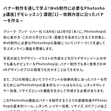
動画配信・映像制作
TOP Creator’s コラム トップ
編集・ライティング
Webクリエイター
セミナー
バナー制作を通して学ぶ！Web制作に必要なPhotosho
マーケティング
アプリクリエイター
ディレクション
ゲームクリエイター
p講座【デモレッスン】 課題【1】～依頼内容に沿ったバナ
業界解説・キャリア事情
映像クリエイター
ニュース・トレンド
ーを作る～
お役立ち基礎知識
マーケッター
クリエイターインタビュー
ニュース・トレンド トップ
C＆R Magazine
Web
クリーク･アンド･リバー社（C&R社）は2月9日（木）に、Photoshopの
映像
初心者の方・これから学びたい方・基礎力を高めたい方などを対象に、
ゲーム・エンタメ
広告
Web制作に必要なPhotoshopの基礎についてバナーづくりを通して
出版
学ぶオンライン講座を開催します。
CREATIVE VILLAGEからのお知らせ
写真の加工やデザイン・イラストの作成などを行うデザインツールの中
でも最もポピュラーなPhotoshopは、バナー制作でも多く使用されW
プロフェッショナル×つながる×メディア
ebデザインのプロの現場でも欠かすことはできません。
また、プロの現場においてクライアントの依頼内容にあったバナーを作
るためにはPhotoshopの基本的なツールはもちろん、レタッチやレイ
ヤー効果、リサイズといった機能を生かして作成する必要があります。
このPhotoshop講座はバナーを制作するうえでの基礎知識やPhotos
hopの基本的ツール、レタッチ、レイヤー効果、リサイズ、GIFアニメ加工