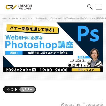
HOME
イベント
セミナー
バナー制作を通して学ぶ！Web制作に必要なPhotoshop講座【デモレッスン】 課題【1
ACCOUNT
ログイン
会員登録
RECRUIT
クリエイター求人を探す
CREATIVE JOB求人検索
特集求人
採用説明会
転職支援サービス
CONTENTS
スキルアップしたい！
イベント
セミナー
スキルアップしたい！ トップ
デザイン
TOP Creator’s コラム
プログラミング
2023.01.10
2023.02.22