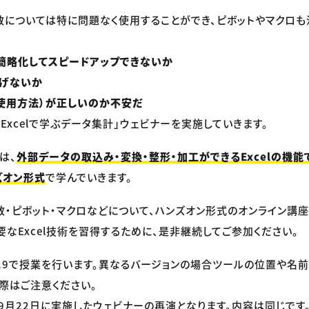
については特に問題なく使用することができ、ピボットやマクロも
簡略化してスピードアップできないか
防げないか
使用方法）が正しいのか不安だ
Excelで学ぶデータ集計」ウェビナーを実施していきます。
は、
外部データの取込み・変換・整形・加工ができるExcelの機能で
ズオン形式
で学んでいきます。
の関数・ピボット・マクロなどについて、ハンズオン形式のオンライン
要なExcel技術を習得するために、是非継続してご参加ください。
e2019で授業を行います。異なるバージョンの場合ツールの位置や
際はご注意ください。
9月22日に実施したウェビナーの再演となります。内容は同じです