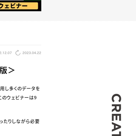
2.12.07
2023.04.22
演版＞
を使用し多くのデータを
CREA
（このウェビナーは9
習ったりしながら必要