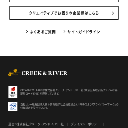
クリエイティブでお困りの企業様はこちら
よくあるご質問
サイトガイドライン
CREEK & RIVER Co., Ltd.
CREATIVE VILLAGEは株式会社クリーク･アンド･リバー社（東京証券
取引所プライム市場、
証券コード4763）が運営しています。
当社は、一般財団法人日本情報経済社会推進協会（JIPDEC）より
「プライバシーマーク」の
付与認定を受けています。
運営：株式会社クリーク･アンド･リバー社
プライバシーポリシー