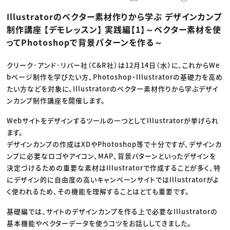
動画配信・映像制作
TOP Creator’s コラム トップ
編集・ライティング
Webクリエイター
セミナー
Illustratorのベクター素材作りから学ぶ デザインカンプ
マーケティング
アプリクリエイター
ディレクション
ゲームクリエイター
制作講座 【デモレッスン】 実践編【1】～ベクター素材を使
業界解説・キャリア事情
映像クリエイター
ニュース・トレンド
ってPhotoshopで背景パターンを作る～
お役立ち基礎知識
マーケッター
クリエイターインタビュー
ニュース・トレンド トップ
C＆R Magazine
Web
クリーク･アンド･リバー社（C&R社）は12月14日（水）に、これからWe
映像
bページ制作を学びたい方、Photoshop・Illustratorの基礎力を高め
ゲーム・エンタメ
広告
たい方などを対象に、Illustratorのベクター素材作りから学ぶデザイ
出版
ンカンプ制作講座を開催します。
CREATIVE VILLAGEからのお知らせ
Webサイトをデザインするツールの一つとしてIllustratorが挙げられ
ます。
プロフェッショナル×つながる×メディア
デザインカンプの作成はXDやPhotoshop等で十分ですが、デザインカ
ンプに必要なロゴやアイコン、MAP、背景パターンといったデザインを
決定づけるための重要な素材はIllustratorで作成することが多く、特
にデザイン的に自由度の高いキャンペーンサイトではIllustratorがよ
く使われるため、その機能を理解することはとても重要です。
基礎編では、サイトのデザインカンプを作る上で必要なIllustratorの
基本機能やベクターデータを使うコツをお話ししてきました。