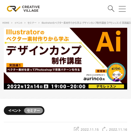
HOME
イベント
セミナー
Illustratorのベクター素材作りから学ぶ デザインカンプ制作講座 【デモレッスン】 実践編
ACCOUNT
ログイン
会員登録
RECRUIT
クリエイター求人を探す
CREATIVE JOB求人検索
特集求人
採用説明会
転職支援サービス
CONTENTS
スキルアップしたい！
イベント
セミナー
スキルアップしたい！ トップ
デザイン
TOP Creator’s コラム
プログラミング
2022.11.15
2022.11.16