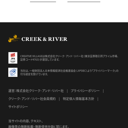
CREEK & RIVER Co., Ltd.
CREATIVE VILLAGEは株式会社クリーク･アンド･リバー社（東京証券
取引所プライム市場、
証券コード4763）が運営しています。
当社は、一般財団法人日本情報経済社会推進協会（JIPDEC）より
「プライバシーマーク」の
付与認定を受けています。
運営：株式会社クリーク･アンド･リバー社
プライバシーポリシー
クリーク･アンド･リバー社会員規約
特定個人情報基本方針
サイトポリシー
当サイトの内容、テキスト、
画像等の無断転載・無断使用を固く禁じます。