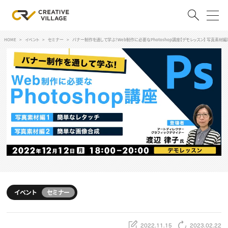
HOME
イベント
セミナー
バナー制作を通して学ぶ！Web制作に必要なPhotoshop講座【デモレッスン】 写真素材編
ACCOUNT
ログイン
会員登録
RECRUIT
クリエイター求人を探す
CREATIVE JOB求人検索
特集求人
採用説明会
転職支援サービス
CONTENTS
スキルアップしたい！
イベント
セミナー
スキルアップしたい！ トップ
デザイン
TOP Creator’s コラム
プログラミング
2022.11.15
2023.02.22