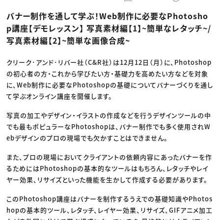
動画配信・映像制作
TOP Creator’s コラム トップ
編集・ライティング
Webクリエイター
セミナー
バナー制作を通して学ぶ！Web制作に必要なPhotosho
マーケティング
アプリクリエイター
ディレクション
ゲームクリエイター
p講座【デモレッスン】 写真素材編【1】~簡単なレタッチ~/
業界解説・キャリア事情
映像クリエイター
ニュース・トレンド
写真素材編【2】~簡単な画像合成~
お役立ち基礎知識
マーケッター
クリエイターインタビュー
ニュース・トレンド トップ
C＆R Magazine
Web
クリーク･アンド･リバー社（C&R社）は12月12日（月）に、Photoshop
映像
の初心者の方・これから学びたい方・基礎力を高めたい方などを対象
ゲーム・エンタメ
広告
に、Web制作に必要なPhotoshopの基礎についてバナーづくりを通し
出版
て学ぶオンライン講座を開催します。
CREATIVE VILLAGEからのお知らせ
写真の加工やデザイン・イラストの作成などを行うデザインツールの中
でも最もポピュラーなPhotoshopは、バナー制作でも多く使用されW
プロフェッショナル×つながる×メディア
ebデザインのプロの現場でも欠かすことはできません。
また、プロの現場においてクライアントの依頼内容にあったバナーを作
るためにはPhotoshopの基本的なツールはもちろん、レタッチやレイ
ヤー効果、リサイズといった機能を生かして作成する必要があります。
このPhotoshop講座はバナーを制作するうえでの基礎知識やPhotos
hopの基本的ツール、レタッチ、レイヤー効果、リサイズ、GIFアニメ加工