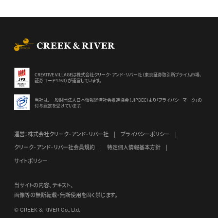
CREEK & RIVER Co., Ltd.
CREATIVE VILLAGEは株式会社クリーク･アンド･リバー社（東京証券
取引所プライム市場、
証券コード4763）が運営しています。
当社は、一般財団法人日本情報経済社会推進協会（JIPDEC）より
「プライバシーマーク」の
付与認定を受けています。
運営：株式会社クリーク･アンド･リバー社
プライバシーポリシー
クリーク･アンド･リバー社会員規約
特定個人情報基本方針
サイトポリシー
当サイトの内容、テキスト、
画像等の無断転載・無断使用を固く禁じます。
© CREEK & RIVER Co., Ltd.