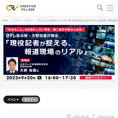
HOME
イベント
セミナー
「伝えること」を仕事にしたい学生・第二新卒の皆さん必見！日本テレビ政治部・天野記者が
ACCOUNT
ログイン
会員登録
RECRUIT
クリエイター求人を探す
CREATIVE JOB求人検索
特集求人
採用説明会
転職支援サービス
CONTENTS
スキルアップしたい！
イベント
セミナー
スキルアップしたい！ トップ
デザイン
TOP Creator’s コラム
プログラミング
2022.09.05
2023.04.26