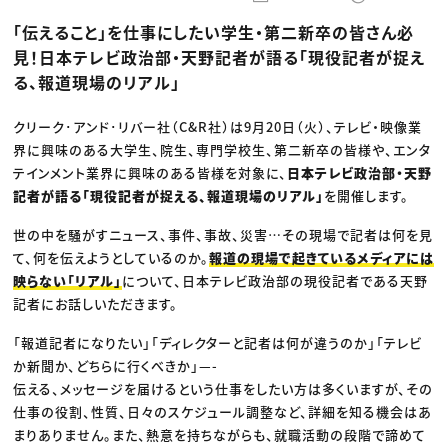
動画配信・映像制作
TOP Creator’s コラム トップ
編集・ライティング
Webクリエイター
セミナー
「伝えること」を仕事にしたい学生・第二新卒の皆さん必
マーケティング
アプリクリエイター
ディレクション
ゲームクリエイター
見！日本テレビ政治部・天野記者が語る「現役記者が捉え
業界解説・キャリア事情
映像クリエイター
ニュース・トレンド
る、報道現場のリアル」
お役立ち基礎知識
マーケッター
クリエイターインタビュー
ニュース・トレンド トップ
C＆R Magazine
Web
クリーク･アンド･リバー社（C&R社）は9月20日（火）、テレビ・映像業
映像
界に興味のある大学生、院生、専門学校生、第二新卒の皆様や、エンタ
ゲーム・エンタメ
広告
テインメント業界に興味のある皆様を対象に、
日本テレビ政治部・天野
出版
記者が語る「現役記者が捉える、報道現場のリアル」
を開催します。
CREATIVE VILLAGEからのお知らせ
世の中を騒がすニュース、事件、事故、災害…その現場で記者は何を見
て、何を伝えようとしているのか。
報道の現場で起きているメディアには
プロフェッショナル×つながる×メディア
映らない「リアル」
について、日本テレビ政治部の現役記者である天野
記者にお話しいただきます。
「報道記者になりたい」「ディレクターと記者は何が違うのか」「テレビ
か新聞か、どちらに行くべきか」—-
伝える、メッセージを届けるという仕事をしたい方は多くいますが、その
仕事の役割、性質、日々のスケジュール調整など、詳細を知る機会はあ
まりありません。また、熱意を持ちながらも、就職活動の段階で諦めて