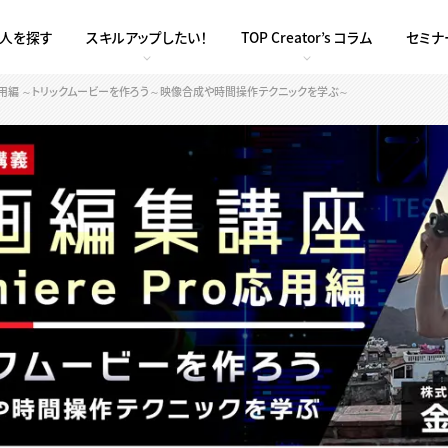
求人を探す
スキルアップしたい！
TOP Creator’s コラム
セミナ
ro応用編 ～トリックムービーを作ろう～映像合成や時間操作テクニックを学ぶ～