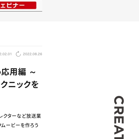
2.02.01
2022.08.26
o応用編 ～
クニックを
CREA
ディレクターなど放送業
ックムービーを作ろう