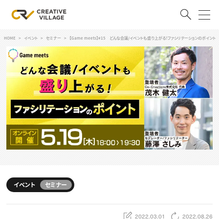
HOME
イベント
セミナー
【Game meets】#15 どんな会議/イベントも盛り上がる！ファシリテーションのポイント
ACCOUNT
ログイン
会員登録
RECRUIT
クリエイター求人を探す
CREATIVE JOB求人検索
特集求人
採用説明会
転職支援サービス
CONTENTS
スキルアップしたい！
イベント
セミナー
スキルアップしたい！ トップ
デザイン
TOP Creator’s コラム
プログラミング
2022.03.01
2022.08.26