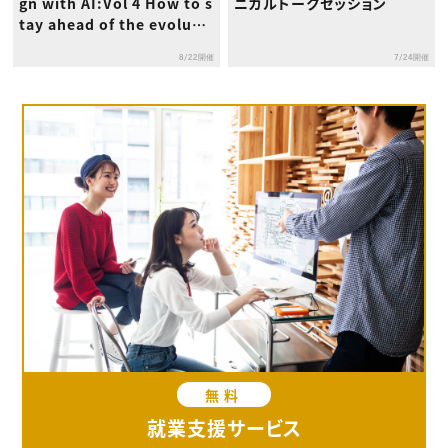
gn with AI:Vol 4 How to s
ニカルトークセッション
tay ahead of the evoluti
on of AI
8/22開催
7/24開催
無料
就業支援サービス