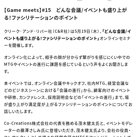
動画配信・映像制作
TOP Creator’s コラム トップ
編集・ライティング
Webクリエイター
セミナー
【Game meets】#15 どんな会議/イベントも盛り上が
マーケティング
アプリクリエイター
ディレクション
ゲームクリエイター
る！ファシリテーションのポイント
業界解説・キャリア事情
映像クリエイター
ニュース・トレンド
お役立ち基礎知識
マーケッター
クリエイターインタビュー
クリーク･アンド･リバー社（C&R社）は5月19日（木）、
「どんな会議/イ
ニュース・トレンド トップ
C＆R Magazine
Web
ベントも盛り上がる！ファシリテーションのポイント」
オンラインセミナ
映像
ーを開催します。
ゲーム・エンタメ
広告
オンライン化によって、相手の顔が分からず繋がりを感じにくい中での
出版
CREATIVE VILLAGEからのお知らせ
MTGやイベントの進行に課題を感じているという声をよくお聞きしま
す。
プロフェッショナル×つながる×メディア
本イベントでは、オンライン会議やキックオフ、社内MTG、経営会議な
どのビジネスシーンにおける「会議の進行」から、顧客向けのイベント
や研修、カンファレンス、採用説明会などの「イベントの進行」まで、場
が盛り上がり満足度が上がるファシリテーションのポイントについてお
話しいたします。
Co-Creations株式会社の代表を務める茂木健太氏と、イベントモデレ
ーターの藤澤さしみ氏に登壇いただき、茂木健太氏より、会社の役員・