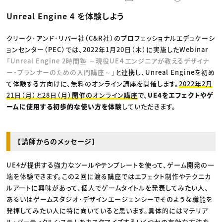
動画配信・映像制作
TOP Creator’s コラム トップ
編集・ライティング
Webクリエイター
セミナー
Unreal Engine 4 を体験しよう
マーケティング
アプリクリエイター
ディレクション
ゲームクリエイター
業界解説・キャリア事情
映像クリエイター
ニュース・トレンド
クリーク･アンド･リバー社（C&R社）のプロフェッショナルエデュケーシ
お役立ち基礎知識
マーケッター
ョンセンター（PEC）では、2022年1月20日（木）に実施したWebinar
クリエイターインタビュー
ニュース・トレンド トップ
C＆R Magazine
「Unreal Engine 2時間塾 ～現役UE４エンジニアが教えるデザイナ
Web
映像
ー・プランナーのための入門講座～」
と連携し、Unreal Engineを初め
ゲーム・エンタメ
て体験する方向けに、無料のオンライン講座を開催します。
2022年2月
広告
出版
21日（月）と28日（月）開催のオンライン講座
で、
UE4をエフェクトやゲ
CREATIVE VILLAGEからのお知らせ
ームに使用する初歩的な使い方を体験
していただきます。
プロフェッショナル×つながる×メディア
【講師からのメッセージ】
UE4が提供する強力なツールやテンプレートを使って、ゲーム開発の一
端を体験できます。この２回に渡る講座ではエフェクト制作やテクニカ
ルアートに興味があって、個人でゲームタイトルを発表してみたい人、
あるいはゲームスタジオ・デザインエージェンシーでそのような職能を
発揮してみたい人に特に向いていると思います。具体的にはマテリア
ル・パーティクルシステムをカスタマイズするいくつかの有効な方法を