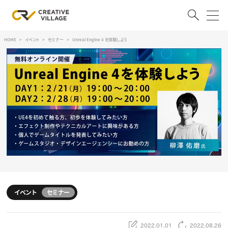
HOME
イベント
セミナー
Unreal Engine 4 を体験しよう
ACCOUNT
ログイン
会員登録
RECRUIT
クリエイター求人を探す
CREATIVE JOB求人検索
特集求人
採用説明会
転職支援サービス
CONTENTS
スキルアップしたい！
イベント
セミナー
スキルアップしたい！ トップ
デザイン
TOP Creator’s コラム
プログラミング
2022.01.01
2022.08.26