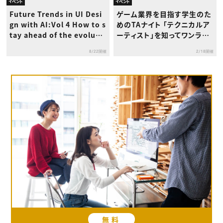
イベント
イベント
Future Trends in UI Desi
ゲーム業界を目指す学生のた
gn with AI:Vol 4 How to s
めのTAナイト 「テクニカルア
tay ahead of the evoluti
ーティスト」を知ってワンラン
on of AI
ク上の就活をしよう
8/22開催
2/18開催
無料