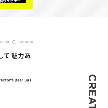
1.09.01
2023.06.23
Mとして 魅力あ
CREA
r’s Beer Bas