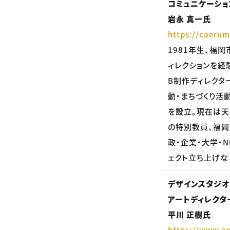
コミュニケーショ
岩永 真一氏
https://caeru
1981年生、福
ィレクションを経
B制作ディレクタ
動・まちづくり活
を設立。現在は天
の特別教員、福岡
政・企業・大学・
ェクト立ち上げな
デザインスタジオ an
アートディレクタ
平川 正樹氏
https://www.an