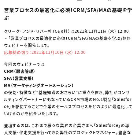
動画配信・映像制作
TOP Creator’s コラム トップ
編集・ライティング
Webクリエイター
セミナー
営業プロセスの最適化に必須！CRM/SFA/MAの基礎​を学
マーケティング
アプリクリエイター
ディレクション
ゲームクリエイター
ぶ
業界解説・キャリア事情
映像クリエイター
ニュース・トレンド
お役立ち基礎知識
マーケッター
クリエイターインタビュー
クリーク･アンド･リバー社（C&R社）は2021年11月11日 (木) 12:00
ニュース・トレンド トップ
C＆R Magazine
Web
～「営業プロセスの最適化に必須！CRM/SFA/MAの基礎​を学ぶ」無料
映像
ウェビナーを開催します。
ゲーム・エンタメ
応募締め切り：2021年11月10日 (水) 12:00
広告
出版
CREATIVE VILLAGEからのお知らせ
今回のウェビナーでは
CRM（顧客管理）
SFA（営業支援）
プロフェッショナル×つながる×メディア
MA（マーケティングオートメーション）
の役割・特徴など”基礎知識のおさらい”に重点を置き、弊社がコンサ
ルティングパートナーにもなっているCRM市場のNo.1製品「Salesfor
ce」を駆使することで企業のセールスプロセスをどのように最適化して
いけるのかを紹介いたします。
登壇するのは、これまで様々な業界の企業さまへ「Salesforce」の導
入支援・伴走支援を行ってきた弊社のプロジェクトマネジャー。豊富な