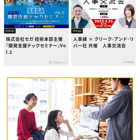
イベント
イベント
株式会社セガ 技術本部主催
人事縁 × クリーク･アンド･リ
『開発支援テックセミナー』Vo
バー社 共催 人事交流会
l.2
4/25開催
2025.02.13