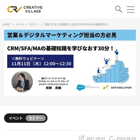
HOME
イベント
セミナー
営業プロセスの最適化に必須！CRM/SFA/MAの基礎​を学ぶ
ACCOUNT
ログイン
会員登録
RECRUIT
クリエイター求人を探す
CREATIVE JOB求人検索
特集求人
採用説明会
転職支援サービス
CONTENTS
スキルアップしたい！
イベント
セミナー
スキルアップしたい！ トップ
デザイン
TOP Creator’s コラム
プログラミング
2021.09.01
2023.06.23