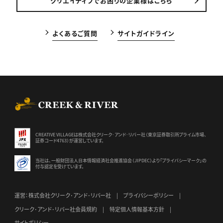
クリエイティブでお困りの企業様はこちら
よくあるご質問
サイトガイドライン
CREEK & RIVER Co., Ltd.
CREATIVE VILLAGEは株式会社クリーク･アンド･リバー社（東京証券
取引所プライム市場、
証券コード4763）が運営しています。
当社は、一般財団法人日本情報経済社会推進協会（JIPDEC）より
「プライバシーマーク」の
付与認定を受けています。
運営：株式会社クリーク･アンド･リバー社
プライバシーポリシー
クリーク･アンド･リバー社会員規約
特定個人情報基本方針
サイトポリシー