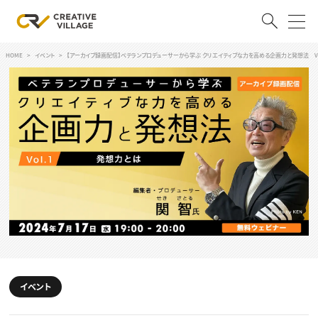
HOME
イベント
【アーカイブ録画配信】ベテランプロデューサーから学ぶ クリエイティブな力を高める企画力と発想法 Vo
ACCOUNT
ログイン
会員登録
RECRUIT
クリエイター求人を探す
CREATIVE JOB求人検索
特集求人
採用説明会
転職支援サービス
CONTENTS
スキルアップしたい！
スキルアップしたい！ トップ
イベント
デザイン
TOP Creator’s コラム
プログラミング