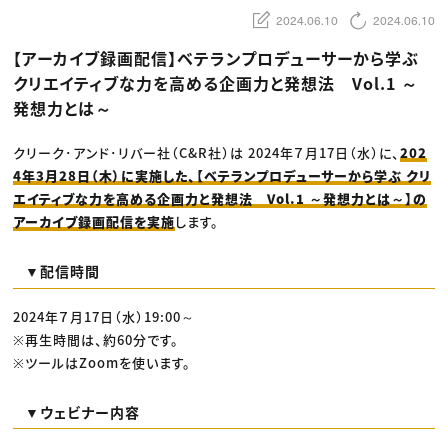
動画配信・映像制作
TOP Creator’s コラム トップ
編集・ライティング
Webクリエイター
2024.06.10
2024.06.10
セミナー
マーケティング
アプリクリエイター
ディレクション
ゲームクリエイター
【アーカイブ録画配信】ベテランプロデューサーから学ぶ
業界解説・キャリア事情
映像クリエイター
ニュース・トレンド
クリエイティブな力を高める企画力と発想法 Vol.1 ～
お役立ち基礎知識
マーケッター
クリエイターインタビュー
発想力とは～
ニュース・トレンド トップ
C＆R Magazine
Web
映像
クリーク･アンド･リバー社（C&R社）は 2024年７月17日（水）に、
202
ゲーム・エンタメ
広告
4年3月28日（木）に実施した、【ベテランプロデューサーから学ぶ クリ
出版
エイティブな力を高める企画力と発想法 Vol.1 ～発想力とは～】の
CREATIVE VILLAGEからのお知らせ
アーカイブ録画配信を実施
します。
プロフェッショナル×つながる×メディア
▼配信時間
2024年７月17日（水）19:00～
※再生時間は、約60分です。
※ツールはZoomを使います。
▼ウェビナー内容