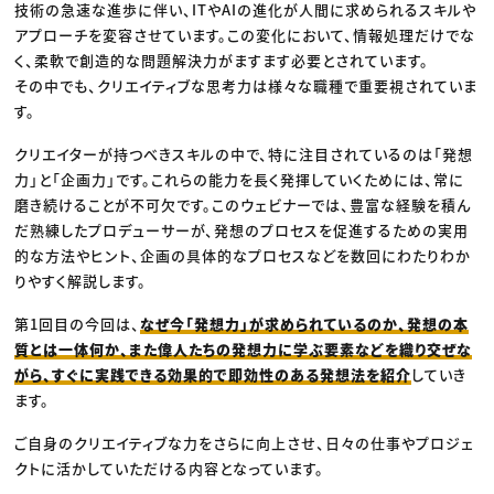
技術の急速な進歩に伴い、ITやAIの進化が人間に求められるスキルや
アプローチを変容させています。この変化において、情報処理だけでな
く、柔軟で創造的な問題解決力がますます必要とされています。
その中でも、クリエイティブな思考力は様々な職種で重要視されていま
す。
クリエイターが持つべきスキルの中で、特に注目されているのは「発想
力」と「企画力」です。これらの能力を長く発揮していくためには、常に
磨き続けることが不可欠です。このウェビナーでは、豊富な経験を積ん
だ熟練したプロデューサーが、発想のプロセスを促進するための実用
的な方法やヒント、企画の具体的なプロセスなどを数回にわたりわか
りやすく解説します。
第1回目の今回は、
なぜ今「発想力」が求められているのか、発想の本
質とは一体何か、また偉人たちの発想力に学ぶ要素などを織り交ぜな
がら、すぐに実践できる効果的で即効性のある発想法を紹介
していき
ます。
ご自身のクリエイティブな力をさらに向上させ、日々の仕事やプロジェ
クトに活かしていただける内容となっています。