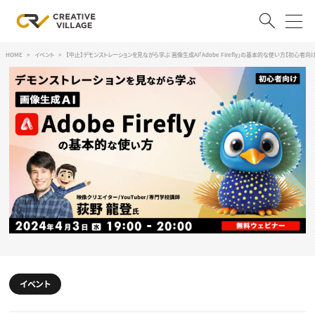
HOME
イベント
【中止】デモンストレーションを見ながら学ぶ 画像生成AI「Adobe Firefly」の基本的な使い方【初心者向け
ACCOUNT
ログイン
会員登録
RECRUIT
クリエイター求人を探す
CREATIVE JOB求人検索
特集求人
採用説明会
転職支援サービス
CONTENTS
スキルアップしたい！
スキルアップしたい！ トップ
イベント
デザイン
TOP Creator’s コラム
プログラミング