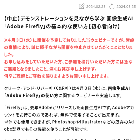
動画配信・映像制作
TOP Creator’s コラム トップ
編集・ライティング
Webクリエイター
2024.02.28
2024.03.25
セミナー
マーケティング
アプリクリエイター
ディレクション
ゲームクリエイター
【中止】デモンストレーションを見ながら学ぶ 画像生成AI
業界解説・キャリア事情
映像クリエイター
ニュース・トレンド
「Adobe Firefly」の基本的な使い方【初心者向け】
お役立ち基礎知識
マーケッター
クリエイターインタビュー
ニュース・トレンド トップ
C＆R Magazine
Web
※４月３日（水）に開催を予定しておりました当ウェビナーですが、諸般
映像
の事情により、誠に勝手ながら開催を中止させていただくこととなりま
ゲーム・エンタメ
広告
した。
出版
お申し込みをしていただいた方、ご参加を検討いただいた方には急な
CREATIVE VILLAGEからのお知らせ
ご連絡となりましたこと、深くお詫び申し上げます。
何卒ご理解とご容赦を賜りますようお願い申し上げます。
プロフェッショナル×つながる×メディア
クリーク･アンド･リバー社（C&R社）は４月３日（水）に、
画像生成AI
「Adobe Firefly」の使い方
に関するウェビナーを実施します。
「Firefly」は、去年Adobeがリリースした画像生成AIです。Adobeアカ
ウントをお持ちの方であれば、無料で使用することが出来ます。
単体でも使用できますが、PhotoshopやIllustratorなどの既存のAd
obe製品でもその機能を使うことが可能です。