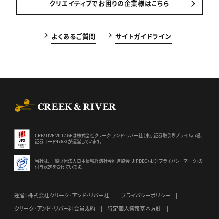
クリエイティブでお困りの企業様はこちら
よくあるご質問
サイトガイドライン
CREEK & RIVER Co., Ltd.
CREATIVE VILLAGEは株式会社クリーク･アンド･リバー社（東京証券
取引所プライム市場、
証券コード4763）が運営しています。
当社は、一般財団法人日本情報経済社会推進協会（JIPDEC）より
「プライバシーマーク」の
付与認定を受けています。
運営：株式会社クリーク･アンド･リバー社
プライバシーポリシー
クリーク･アンド･リバー社会員規約
特定個人情報基本方針