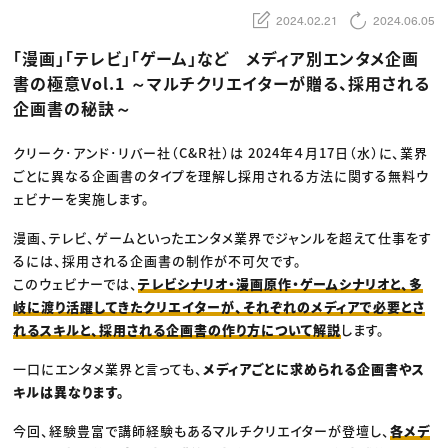
動画配信・映像制作
TOP Creator’s コラム トップ
編集・ライティング
Webクリエイター
2024.02.21
2024.06.05
セミナー
マーケティング
アプリクリエイター
ディレクション
ゲームクリエイター
「漫画」「テレビ」「ゲーム」など メディア別エンタメ企画
業界解説・キャリア事情
映像クリエイター
ニュース・トレンド
書の極意Vol.1 ～マルチクリエイターが贈る、採用される
お役立ち基礎知識
マーケッター
クリエイターインタビュー
企画書の秘訣～
ニュース・トレンド トップ
C＆R Magazine
Web
映像
クリーク･アンド･リバー社（C&R社）は 2024年４月17日（水）に、業界
ゲーム・エンタメ
広告
ごとに異なる企画書のタイプを理解し採用される方法に関する無料ウ
出版
ェビナーを実施します。
CREATIVE VILLAGEからのお知らせ
漫画、テレビ、ゲームといったエンタメ業界でジャンルを超えて仕事をす
プロフェッショナル×つながる×メディア
るには、採用される企画書の制作が不可欠です。
このウェビナーでは、
テレビシナリオ・漫画原作・ゲームシナリオと、多
岐に渡り活躍してきたクリエイターが、それぞれのメディアで必要とさ
れるスキルと、採用される企画書の作り方について解説
します。
一口にエンタメ業界と言っても、
メディアごとに求められる企画書やス
キルは異なります。
今回、経験豊富で講師経験もあるマルチクリエイターが登壇し、
各メデ