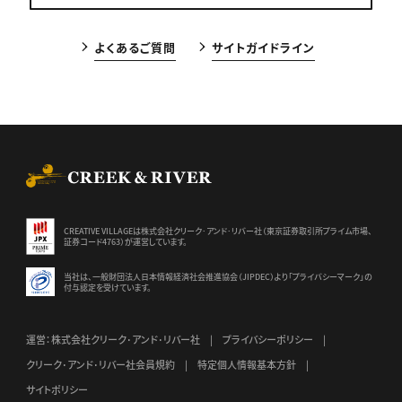
よくあるご質問
サイトガイドライン
CREEK & RIVER Co., Ltd.
CREATIVE VILLAGEは株式会社クリーク･アンド･リバー社（東京証券
取引所プライム市場、
証券コード4763）が運営しています。
当社は、一般財団法人日本情報経済社会推進協会（JIPDEC）より
「プライバシーマーク」の
付与認定を受けています。
運営：株式会社クリーク･アンド･リバー社
プライバシーポリシー
クリーク･アンド･リバー社会員規約
特定個人情報基本方針
サイトポリシー