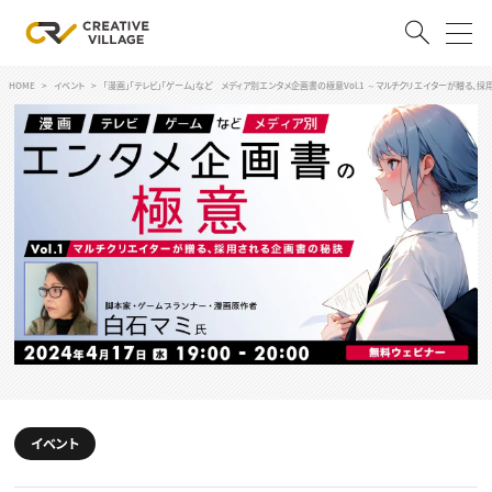
HOME
イベント
「漫画」「テレビ」「ゲーム」など メディア別エンタメ企画書の極意Vol.1 ～マルチクリエイターが贈る、
ACCOUNT
ログイン
会員登録
RECRUIT
クリエイター求人を探す
CREATIVE JOB求人検索
特集求人
採用説明会
転職支援サービス
CONTENTS
スキルアップしたい！
スキルアップしたい！ トップ
イベント
デザイン
TOP Creator’s コラム
プログラミング