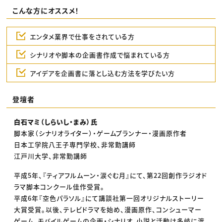
こんな方にオススメ！
エンタメ業界で仕事をされている方
シナリオや脚本の企画書作成で悩まれている方
アイデアを企画書に落とし込む方法を学びたい方
登壇者
白石マミ（しらいし・まみ）氏
脚本家（シナリオライター）・ゲームプランナー・漫画原作者
日本工学院八王子専門学校、非常勤講師
江戸川大学、非常勤講師
平成5年、『ティアフルムーン・涙ぐむ月』にて、第22回創作ラジオド
ラマ脚本コンクール佳作受賞。
平成6年『空色パラソル』にて講談社第一回オリジナルストーリー
大賞受賞。以後、テレビドラマを始め、漫画原作、コンシューマー
ゲーム、モバイルゲームの企画・シナリオ、小説と活動は多岐に渡