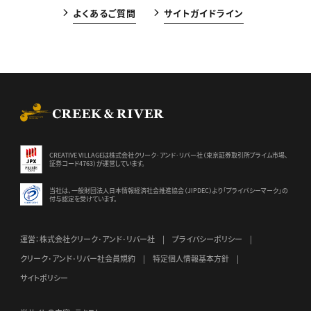
よくあるご質問
サイトガイドライン
CREEK & RIVER Co., Ltd.
CREATIVE VILLAGEは株式会社クリーク･アンド･リバー社（東京証券
取引所プライム市場、
証券コード4763）が運営しています。
当社は、一般財団法人日本情報経済社会推進協会（JIPDEC）より
「プライバシーマーク」の
付与認定を受けています。
運営：株式会社クリーク･アンド･リバー社
プライバシーポリシー
クリーク･アンド･リバー社会員規約
特定個人情報基本方針
サイトポリシー