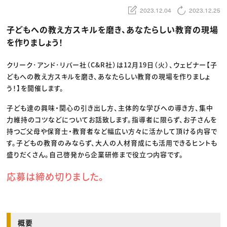
動画配信・映像制作
TOP Creator’s コラム トップ
編集・ライティング
Webクリエイター
2023.12.04
2023.12.25
セミナー
マーケティング
アプリクリエイター
ディレクション
ゲームクリエイター
子どもへの教え方スキルを磨き、あなたらしい教育の現場
業界解説・キャリア事情
映像クリエイター
ニュース・トレンド
を作りましょう！
お役立ち基礎知識
マーケッター
クリエイターインタビュー
ニュース・トレンド トップ
C＆R Magazine
Web
クリーク･アンド･リバー社（C&R社）は12月19日（火）、ウェビナー【子
映像
どもへの教え方スキルを磨き、あなたらしい教育の現場を作りましょ
ゲーム・エンタメ
広告
う！】を開催します。
出版
CREATIVE VILLAGEからのお知らせ
子ども達の興味・関心の引き出し方、主体的な学びへの導き方、集中
力維持のコツなどについてお話致します。指導者に限らず、お子さんを
プロフェッショナル×つながる×メディア
持つご父母や保育士・教育者など幅広い方々に活かして頂ける内容で
す。子どもの教育のみならず、大人の人材育成にも活用できるヒントも
盛りだくさん。自己啓発から企業研修まで役立つ内容です。
応募は締め切りました。
概要