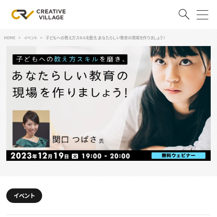
HOME
イベント
子どもへの教え方スキルを磨き、あなたらしい教育の現場を作りましょう！
ACCOUNT
ログイン
会員登録
RECRUIT
クリエイター求人を探す
CREATIVE JOB求人検索
特集求人
採用説明会
転職支援サービス
CONTENTS
スキルアップしたい！
スキルアップしたい！ トップ
イベント
デザイン
TOP Creator’s コラム
プログラミング