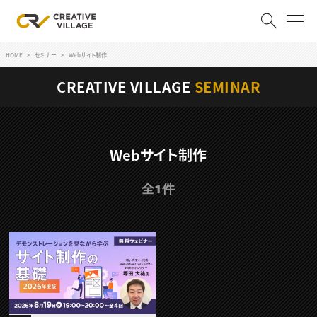
HOME
セミナー
Webサイト制作
ACCOUNT
CREATIVE VILLAGE
SEMINAR
ログイン
会員登録
RECRUIT
Webサイト制作
クリエイター求人を探す
全1件
CREATIVE JOB求人検索
特集求人
採用説明会
転職支援サービス
CONTENTS
スキルアップしたい！
スキルアップしたい！ トップ
デザイン
TOP Creator’s コラム
プログラミング