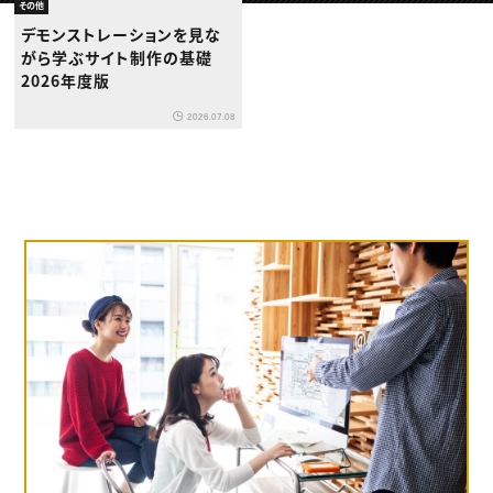
動画配信・映像制作
TOP Creator’s コラム トップ
その他
編集・ライティング
Webクリエイター
セミナー
デモンストレーションを見な
マーケティング
アプリクリエイター
ディレクション
がら学ぶサイト制作の基礎
ゲームクリエイター
業界解説・キャリア事情
映像クリエイター
2026年度版
ニュース・トレンド
お役立ち基礎知識
マーケッター
クリエイターインタビュー
ニュース・トレンド トップ
2026.07.08
C＆R Magazine
Web
映像
ゲーム・エンタメ
広告
出版
CREATIVE VILLAGEからのお知らせ
プロフェッショナル×つながる×メディア