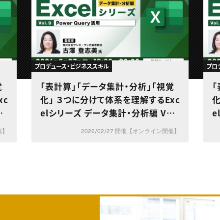
プロデュース・ビジネススキル
プロ
覚
「表計算」「データ集計・分析」「視覚
「
xc
化」 ３つに分けて体系を理解するExc
化
l.
elシリーズ データ集計・分析編 Vol.
e
ット
9【Power Query活用】
8
催】
2026/02/27 開催【オンライン開催】