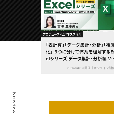
プロデュース・ビジネススキル
「表計算」「データ集計・分析」「視
化」 ３つに分けて体系を理解するE
elシリーズ データ集計・分析編 Vo
10【Power Queryとパワーピボ
2026/03/13 開催【オンライン開
の連携】
プロフェッショナル×つながる×メディア