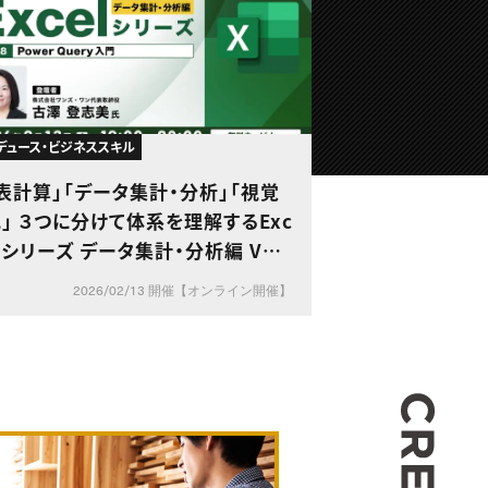
デュース・ビジネススキル
表計算」「データ集計・分析」「視覚
」 ３つに分けて体系を理解するExc
lシリーズ データ集計・分析編 Vol.
【Power Query入門】
2026/02/13 開催【オンライン開催】
CREA