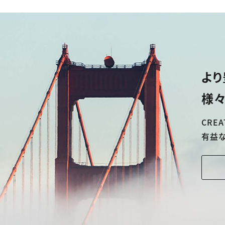
より
様々
CREA
有益