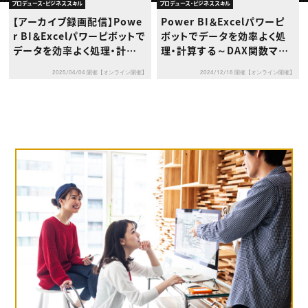
動画配信・映像制作
TOP Creator’s コラム トップ
プロデュース・ビジネススキル
プロデュース・ビジネススキル
編集・ライティング
Webクリエイター
セミナー
【アーカイブ録画配信】Powe
Power BI＆Excelパワーピ
マーケティング
アプリクリエイター
ディレクション
r BI＆Excelパワーピボットで
ボットでデータを効率よく処
ゲームクリエイター
業界解説・キャリア事情
映像クリエイター
データを効率よく処理・計算す
理・計算する～DAX関数マス
ニュース・トレンド
お役立ち基礎知識
マーケッター
る～DAX関数マスターへの道
ターへの道～
クリエイターインタビュー
ニュース・トレンド トップ
2025/04/04 開催【オンライン開催】
2024/12/16 開催【オンライン開催】
～
C＆R Magazine
Web
映像
ゲーム・エンタメ
広告
出版
CREATIVE VILLAGEからのお知らせ
プロフェッショナル×つながる×メディア