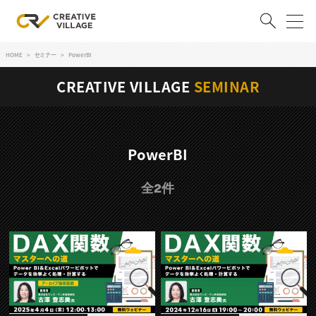
HOME
セミナー
PowerBI
ACCOUNT
CREATIVE VILLAGE
SEMINAR
ログイン
会員登録
RECRUIT
PowerBI
クリエイター求人を探す
全2件
CREATIVE JOB求人検索
特集求人
採用説明会
転職支援サービス
CONTENTS
スキルアップしたい！
スキルアップしたい！ トップ
デザイン
TOP Creator’s コラム
プログラミング