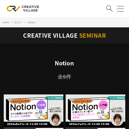
HOME
セミナー
Notion
ACCOUNT
CREATIVE VILLAGE
SEMINAR
ログイン
会員登録
RECRUIT
Notion
クリエイター求人を探す
全5件
CREATIVE JOB求人検索
特集求人
採用説明会
転職支援サービス
CONTENTS
スキルアップしたい！
スキルアップしたい！ トップ
デザイン
TOP Creator’s コラム
プログラミング