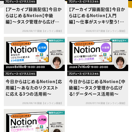
動画配信・映像制作
TOP Creator’s コラム トップ
プロデュース・ビジネススキル
プロデュース・ビジネススキル
編集・ライティング
Webクリエイター
セミナー
【アーカイブ録画配信】今日か
【アーカイブ録画配信】今日か
マーケティング
アプリクリエイター
ディレクション
らはじめるNotion【中級
らはじめるNotion【入門
ゲームクリエイター
業界解説・キャリア事情
映像クリエイター
編】〜タスク管理から広げる！
編】〜仕事がスッキリ整う！タ
ニュース・トレンド
お役立ち基礎知識
マーケッター
データベース活用術〜
スク管理テンプレート活用
クリエイターインタビュー
ニュース・トレンド トップ
2026/08/17 開催【オンライン開催】
2026/07/27 開催【オンライン開催】
術〜
C＆R Magazine
Web
映像
ゲーム・エンタメ
広告
出版
CREATIVE VILLAGEからのお知らせ
プロデュース・ビジネススキル
プロデュース・ビジネススキル
プロフェッショナル×つながる×メディア
今日からはじめるNotion【応
今日からはじめるNotion【中
用編】〜あなたのリクエスト
級編】〜タスク管理から広げ
に応える3つの活用術〜
る！データベース活用術〜
2026/08/18 開催【オンライン開催】
2026/07/16 開催【オンライン開催】