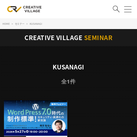
HOME
セミナー
KUSANAGI
ACCOUNT
CREATIVE VILLAGE
SEMINAR
ログイン
会員登録
RECRUIT
KUSANAGI
クリエイター求人を探す
全1件
CREATIVE JOB求人検索
特集求人
採用説明会
転職支援サービス
CONTENTS
スキルアップしたい！
スキルアップしたい！ トップ
デザイン
TOP Creator’s コラム
プログラミング