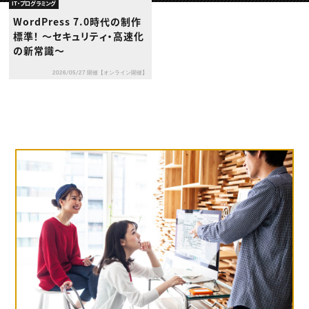
動画配信・映像制作
TOP Creator’s コラム トップ
IT・プログラミング
編集・ライティング
Webクリエイター
セミナー
WordPress 7.0時代の制作
マーケティング
アプリクリエイター
ディレクション
標準！ 〜セキュリティ・高速化
ゲームクリエイター
業界解説・キャリア事情
映像クリエイター
の新常識〜
ニュース・トレンド
お役立ち基礎知識
マーケッター
クリエイターインタビュー
ニュース・トレンド トップ
2026/05/27 開催【オンライン開催】
C＆R Magazine
Web
映像
ゲーム・エンタメ
広告
出版
CREATIVE VILLAGEからのお知らせ
プロフェッショナル×つながる×メディア