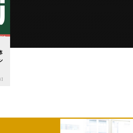
体
ン
催】