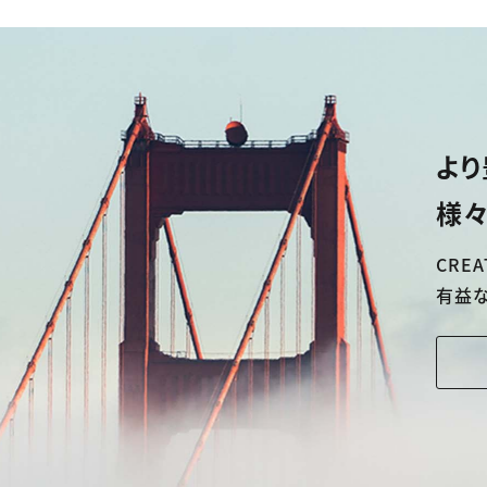
より
様々
CREA
有益