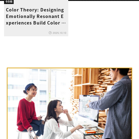
動画配信・映像制作
TOP Creator’s コラム トップ
その他
編集・ライティング
Webクリエイター
セミナー
Color Theory: Designing
マーケティング
アプリクリエイター
ディレクション
Emotionally Resonant E
ゲームクリエイター
業界解説・キャリア事情
映像クリエイター
xperiences Build Color P
ニュース・トレンド
お役立ち基礎知識
マーケッター
alettes That Speak Acros
クリエイターインタビュー
ニュース・トレンド トップ
2025.10.10
s Cultures
C＆R Magazine
Web
映像
ゲーム・エンタメ
広告
出版
CREATIVE VILLAGEからのお知らせ
プロフェッショナル×つながる×メディア