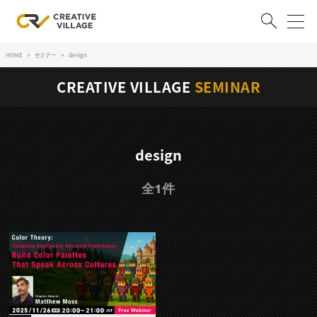
HOME
セミナー
design
ACCOUNT
CREATIVE VILLAGE
SEMINAR
ログイン
会員登録
RECRUIT
design
クリエイター求人を探す
全1件
CREATIVE JOB求人検索
特集求人
採用説明会
転職支援サービス
CONTENTS
スキルアップしたい！
スキルアップしたい！ トップ
デザイン
TOP Creator’s コラム
プログラミング