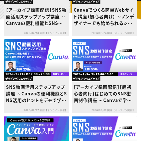
動画配信・映像制作
TOP Creator’s コラム トップ
デザイン・クリエイティブ
デザイン・クリエイティブ
編集・ライティング
Webクリエイター
セミナー
【アーカイブ録画配信】SNS動
Canvaでつくる簡単Webサイ
マーケティング
アプリクリエイター
ディレクション
画活用ステップアップ講座 ～
ト講座（初心者向け） ～ノンデ
ゲームクリエイター
業界解説・キャリア事情
映像クリエイター
Canvaの便利機能とSNS活
ザイナーでも始められるシン
ニュース・トレンド
お役立ち基礎知識
マーケッター
用のヒントをデモで学ぶ～
プルWebページ制作入門～
クリエイターインタビュー
ニュース・トレンド トップ
2026/04/13 開催【オンライン開催】
2026/03/24 開催【オンライン開催】
C＆R Magazine
Web
映像
ゲーム・エンタメ
広告
出版
CREATIVE VILLAGEからのお知らせ
デザイン・クリエイティブ
デザイン・クリエイティブ
プロフェッショナル×つながる×メディア
SNS動画活用ステップアップ
【アーカイブ録画配信】【超初
講座 ～Canvaの便利機能とS
心者向け】はじめてのSNS動
NS活用のヒントをデモで学ぶ
画制作講座 ～Canvaで学ぶ、
～
伝わる動画づくりの基本と実
2026/02/17 開催【オンライン開催】
2026/02/09 開催【オンライン開催】
践～