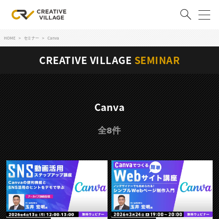
HOME
セミナー
Canva
ACCOUNT
CREATIVE VILLAGE
SEMINAR
ログイン
会員登録
RECRUIT
Canva
クリエイター求人を探す
全8件
CREATIVE JOB求人検索
特集求人
採用説明会
転職支援サービス
CONTENTS
スキルアップしたい！
スキルアップしたい！ トップ
デザイン
TOP Creator’s コラム
プログラミング