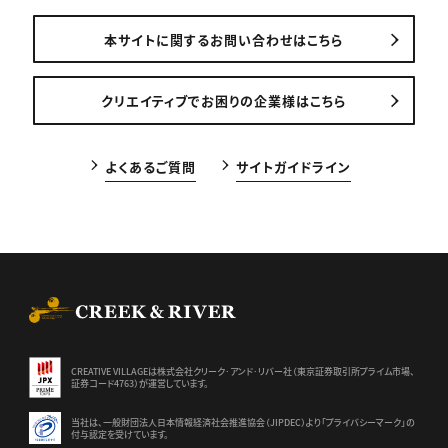
本サイトに関するお問い合わせはこちら
クリエイティブでお困りの企業様はこちら
よくあるご質問
サイトガイドライン
CREEK & RIVER Co., Ltd.
CREATIVE VILLAGEは株式会社クリーク･アンド･リバー社（東京証券
取引所プライム市場、
証券コード4763）が運営しています。
当社は、一般財団法人日本情報経済社会推進協会（JIPDEC）より
「プライバシーマーク」の
付与認定を受けています。