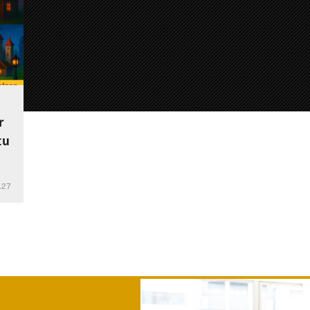
r
tu
.27