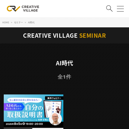
HOME
セミナー
AI時代
ACCOUNT
CREATIVE VILLAGE
SEMINAR
ログイン
会員登録
RECRUIT
AI時代
クリエイター求人を探す
全1件
CREATIVE JOB求人検索
特集求人
採用説明会
転職支援サービス
CONTENTS
スキルアップしたい！
スキルアップしたい！ トップ
デザイン
TOP Creator’s コラム
プログラミング