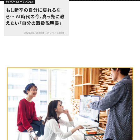
動画配信・映像制作
TOP Creator’s コラム トップ
キャリア・ヒューマンスキル
編集・ライティング
Webクリエイター
セミナー
もし新卒の自分に戻れるな
マーケティング
アプリクリエイター
ディレクション
ら… AI時代の今、真っ先に教
ゲームクリエイター
業界解説・キャリア事情
映像クリエイター
えたい「自分の取扱説明書」
ニュース・トレンド
お役立ち基礎知識
マーケッター
クリエイターインタビュー
ニュース・トレンド トップ
2026/08/05 開催【オンライン開催】
C＆R Magazine
Web
映像
ゲーム・エンタメ
広告
出版
CREATIVE VILLAGEからのお知らせ
プロフェッショナル×つながる×メディア